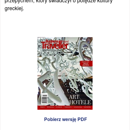
przepychem, który świadczył o potędze kultury
greckiej.
Pobierz wersję PDF