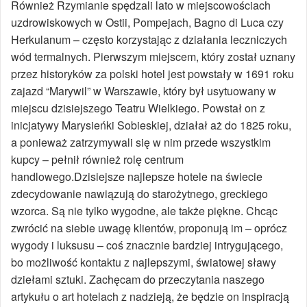
Również Rzymianie spędzali lato w miejscowościach
uzdrowiskowych w Ostii, Pompejach, Bagno di Luca czy
Herkulanum – często korzystając z działania leczniczych
wód termalnych. Pierwszym miejscem, który został uznany
przez historyków za polski hotel jest powstały w 1691 roku
zajazd “Marywil” w Warszawie, który był usytuowany w
miejscu dzisiejszego Teatru Wielkiego. Powstał on z
inicjatywy Marysieńki Sobieskiej, działał aż do 1825 roku,
a ponieważ zatrzymywali się w nim przede wszystkim
kupcy – pełnił również rolę centrum
handlowego.Dzisiejsze najlepsze hotele na świecie
zdecydowanie nawiązują do starożytnego, greckiego
wzorca. Są nie tylko wygodne, ale także piękne. Chcąc
zwrócić na siebie uwagę klientów, proponują im – oprócz
wygody i luksusu – coś znacznie bardziej intrygującego,
bo możliwość kontaktu z najlepszymi, światowej sławy
dziełami sztuki. Zachęcam do przeczytania naszego
artykułu o art hotelach z nadzieją, że będzie on inspiracją