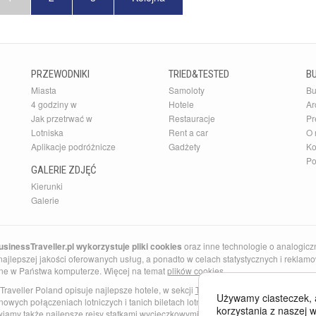
PRZEWODNIKI
TRIED&TESTED
B
Miasta
Samoloty
Bu
4 godziny w
Hotele
Ar
Jak przetrwać w
Restauracje
Pr
Lotniska
Rent a car
O 
Aplikacje podróżnicze
Gadżety
Ko
Po
GALERIE ZDJĘĆ
Kierunki
Galerie
sinessTraveller.pl wykorzystuje pliki cookies
oraz inne technologie o analogicz
ajlepszej jakości oferowanych usług, a ponadto w celach statystycznych i reklamow
ne w Państwa komputerze. Więcej na temat
plików cookies
.
Traveller Poland opisuje najlepsze hotele, w sekcji
Tried and Tested
znajdziesz najl
Używamy ciasteczek, 
nowych połączeniach lotniczych i tanich biletach lotniczych do Anglii i Barcelony. 
korzystania z naszej w
wiamy także najlepsze
rejsy statkami wycieczkowymi
po Morzu Śródziemnym i Kara