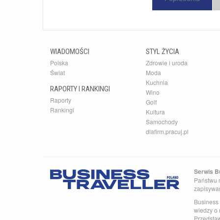
WIADOMOŚCI
STYL ŻYCIA
Polska
Zdrowie i uroda
Świat
Moda
Kuchnia
RAPORTY I RANKINGI
Wino
Raporty
Golf
Rankingi
Kultura
Samochody
dlafirm.pracuj.pl
Serwis Bu
Państwu n
zapisywa
Business 
wiedzy o 
Przedsta