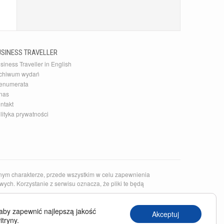
USINESS TRAVELLER
siness Traveller in English
chiwum wydań
enumerata
nas
ntakt
lityka prywatności
nym charakterze, przede wszystkim w celu zapewnienia
ych. Korzystanie z serwisu oznacza, że pliki te będą
epsze restauracje i linie lotnicze. To także najlepsze źródło
aby zapewnić najlepszą jakość
Akceptuj
Wyszukasz tutaj także
bilety lotnicze
do Nowego Jorku.
itryny.
ibach oraz
wakacje all inclusive
, m.in. w Egipcie, na