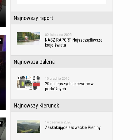
Najnowszy raport
02 listopada 2025
NASZ RAPORT. Najszczęśliwsze
Y
kraje świata
Najnowsza Galeria
10 grudnia 2015
20 najlepszych akcesoriów
podróżnych
Najnowszy Kierunek
14 czerwca 2026
Y
Zaskakujące słowackie Pieniny