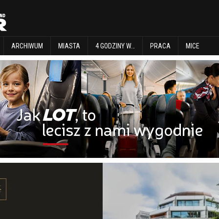
EXPLORE
ARCHIWUM
MIASTA
4 GODZINY W…
PRACA
MICE
ARCHIWUM
MIASTA
4 GODZINY W…
PRACA
MICE