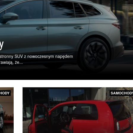
y
hstronny SUV z nowoczesnym napędem
awiają, że...
HODY
SAMOCHOD