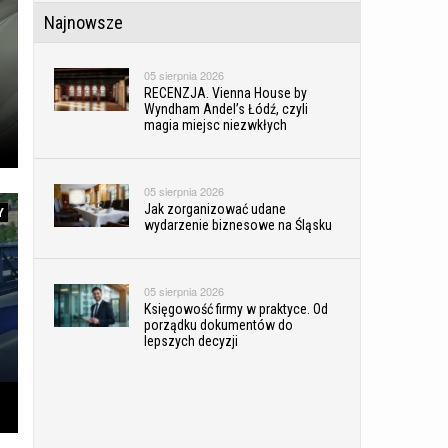
Najnowsze
05 sierpnia 2026
RECENZJA. Vienna House by
Wyndham Andel’s Łódź, czyli
magia miejsc niezwkłych
05 sierpnia 2026
Jak zorganizować udane
Y
wydarzenie biznesowe na Śląsku
05 sierpnia 2026
Księgowość firmy w praktyce. Od
porządku dokumentów do
lepszych decyzji