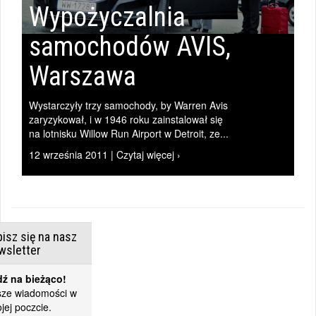
Wypożyczalnia
samochodów AVIS,
Warszawa
Wystarczyły trzy samochody, by Warren Avis
zaryzykował, i w 1946 roku zainstalował się
na lotnisku Willow Run Airport w Detroit, ze...
12 września 2011 | Czytaj więcej ›
isz się na nasz
wsletter
ź na bieżąco!
ze wiadomości w
jej poczcie.