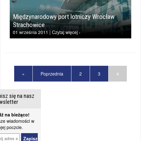
Międzynarodowy port lotniczy Wrocław
Strachowice
01 września 2011 | Czytaj więcej ›
«
Poprzednia
2
3
4
isz się na nasz
wsletter
ź na bieżąco!
ze wiadomości w
jej poczcie.