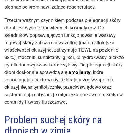
sięgnąć po krem nawilżająco-regenerujący.
Trzecim ważnym czynnikiem podczas pielęgnacji skóry
dłoni jest wybór odpowiednich kosmetyków. Do
składników poprawiających funkcjonowanie warstwy
rogowej skóry zalicza się wazelinę (ma najsilniejsze
właściwości okluzyjne, zatrzymuje TEWL na poziomie
98%), mocznik, surfaktanty, glikol, α-hydrokwasy, a także
pyrolindonowy kwas karboksylowy. Do pielęgnacji skóry
dłoni doskonale sprawdzą się
emolienty
, które
zapobiegają utracie wody, działają przeciwzapalnie,
okluzyjnie, antymitotycznie, przeciwświądowo oraz
suplementują substancje międzykomórkowe naskórka w
ceramidy i kwasy tłuszczowe.
Problem suchej skóry na
dłoniach w zimie