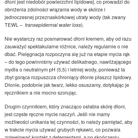
dłoni jest niedobór powierzchni lipidowej, co prowadzi do
obniżenia zdolności wiązania wody w skórze i
jednoczesnej przeznaskórkowej utraty wody (tak zwany
TEWL –
transepidermal water loss
).
Nie wystarczy raz posmarować dłoni kremem, aby od razu
zauważyć spektakularne różnice, należy regularnie o nie
dbać. Pielęgnacja rozpoczyna się już na etapie mycia rąk
– do tego powinniśmy używać delikatnego, nawilżającego
mydła o neutralnym pH (5,5) i letniej wody, ponieważ ta
zbyt gorąca rozpuszcza chroniący dłonie płaszcz lipidowy.
Dłonie, podobnie jak twarz, lekko osuszamy, dotykając je
ręcznikiem a nie mocno szorując.
Drugim czynnikiem, który znacząco osłabia skórę dłoni,
jest częste ręczne mycie naczyń. Jeśli nie mamy
możliwości unikania tej czynności, to należy pamiętać, aby
w trakcie mycia używać grubych rękawic, co pozwala
zniwelować kontakt z detergentami, a po skończeniu