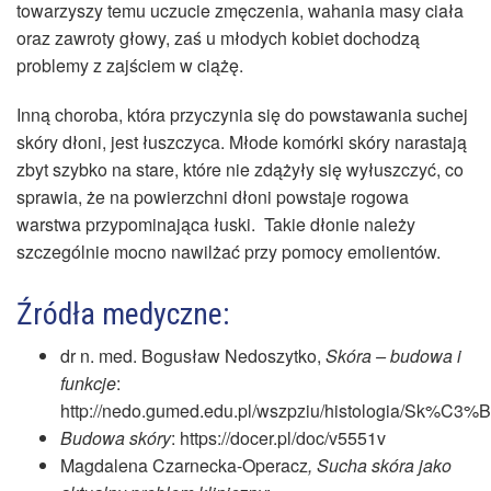
towarzyszy temu uczucie zmęczenia, wahania masy ciała
oraz zawroty głowy, zaś u młodych kobiet dochodzą
problemy z zajściem w ciążę.
Inną choroba, która przyczynia się do powstawania suchej
skóry dłoni, jest łuszczyca. Młode komórki skóry narastają
zbyt szybko na stare, które nie zdążyły się wyłuszczyć, co
sprawia, że na powierzchni dłoni powstaje rogowa
warstwa przypominająca łuski. Takie dłonie należy
szczególnie mocno nawilżać przy pomocy emolientów.
Źródła medyczne:
dr n. med. Bogusław Nedoszytko,
Skóra – budowa i
funkcje
:
http://nedo.gumed.edu.pl/wszpziu/histologia/Sk%
Budowa skóry
: https://docer.pl/doc/v5551v
Magdalena Czarnecka-Operacz
, Sucha skóra jako