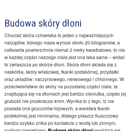
Budowa skóry dłoni
Chociaż skóra człowieka to jeden z najważniejszych
narządów, którego masa wynosi około 20 kilogramów, a
całkowita powierzchnia niemal 2 metry kwadratowe, to nie
w każdej części naszego ciała jest ona taka sama – widać
to zwłaszcza po skórze dłoni. Skóra dłoni składa się z
naskórka, skóry właściwej, tkanki podskórnej, przydatki
oraz układów: naczyniowego, nerwowego i chłonnego. W
przeciwieństwie do skóry na pozostałej części ciała, ta
znajdująca się na dłoniach jest bardzo cieniutka, często jej
grubość nie przekracza 4mm. Wynika to z tego, iż nie
posiada ona gruczołów łojowych, a warstwa tkanki
podskórnej jest minimalna, dlatego płaszcz tłuszczowy
bardzo szybko znika po kontakcie z wodą lub zimnym,
suchym powietrzem.
Budowa skóry dłoni
wyróżnia się