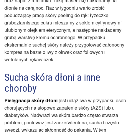
oraz napar z rumianku. Taką maseczkę nakładamy na
dłonie na całą noc. Raz w tygodniu warto zrobić
pobudzający pracę skóry peeling do rąk: łyżeczkę
gruboziarnistego cukru mieszamy z sokiem cytrynowym i
ulubionym olejkiem eterycznym, a następnie nakładamy
grubą warstwę kremu ochronnego. W przypadku
ekstremalnie suchej skóry należy przygotować całonocny
kompres na bazie oliwy z oliwek oraz foliowych i
wełnianych rękawiczek.
Sucha skóra dłoni a inne
choroby
Pielęgnacja skóry dłoni
jest uciążliwa w przypadku osób
chorujących na atopowe zapalenie skóry (AZS) lub u
diabetyków. Nadwrażliwa skóra bardzo często stwarza
problem, ponieważ jest zaczerwieniona, sucha i często
swędzi, wykazując skłonność do pękania. W tym