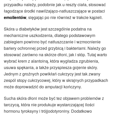
przypadku należy, podobnie jak u reszty ciała, stosować
łagodzące środki nawilżająco-natłuszczające w postaci
emolientów
, sięgając po nie również w trakcie kąpieli.
Skóra u diabetyków jest szczególnie podatna na
mechaniczne uszkodzenia, dlatego podstawowym
zabiegiem powinno być natłuszczanie i wzmocnienie
bariery ochronnej przed grzybicą i bakteriami. Należy go
stosować zarówno na skórze dłoni, jak i stóp. Tutaj warto
wybrać krem z alantoiną, która wygładza zgrubienia,
usuwa spękania, a także przyspiesza gojenie skóry.
Jednym z groźnych powikłań cukrzycy jest tak zwany
zespól stopy cukrzycowej, który w skrajnych przypadkach
może doprowadzić do amputacji kończyny.
Sucha skóra dłoni może być tez objawem problemów z
tarczycą, która nie produkuje wystarczającej ilości
hormonu tyroksyny i trójjodotyroniny. Dodatkowo