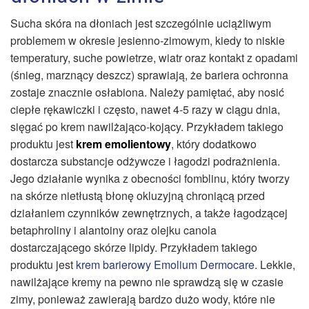
Sucha skóra na dłoniach jest szczególnie uciążliwym
problemem w okresie jesienno-zimowym, kiedy to niskie
temperatury, suche powietrze, wiatr oraz kontakt z opadami
(śnieg, marznący deszcz) sprawiają, że bariera ochronna
zostaje znacznie osłabiona. Należy pamiętać, aby nosić
ciepłe rękawiczki i często, nawet 4-5 razy w ciągu dnia,
sięgać po krem nawilżająco-kojący. Przykładem takiego
produktu jest
krem emolientowy
, który dodatkowo
dostarcza substancje odżywcze i łagodzi podrażnienia.
Jego działanie wynika z obecności fomblinu, który tworzy
na skórze nietłustą błonę okluzyjną chroniącą przed
działaniem czynników zewnętrznych, a także łagodzącej
betaphroliny i alantoiny oraz olejku canola
dostarczającego skórze lipidy. Przykładem takiego
produktu jest
krem barierowy Emolium Dermocare
. Lekkie,
nawilżające kremy na pewno nie sprawdzą się w czasie
zimy, ponieważ zawierają bardzo dużo wody, które nie