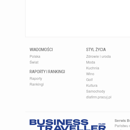
WIADOMOŚCI
STYL ŻYCIA
Polska
Zdrowie i uroda
Świat
Moda
Kuchnia
RAPORTY I RANKINGI
Wino
Raporty
Golf
Rankingi
Kultura
Samochody
dlafirm.pracuj.pl
Serwis Bu
Państwu n