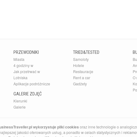
PRZEWODNIKI
TRIED&TESTED
B
Miasta
Samoloty
Bu
4 godziny w
Hotele
Ar
Jak przetrwać w
Restauracje
Pr
Lotniska
Rent a car
O 
Aplikacje podróżnicze
Gadżety
Ko
Po
GALERIE ZDJĘĆ
Kierunki
Galerie
sinessTraveller.pl wykorzystuje pliki cookies
oraz inne technologie o analogicz
ajlepszej jakości oferowanych usług, a ponadto w celach statystycznych i reklamow