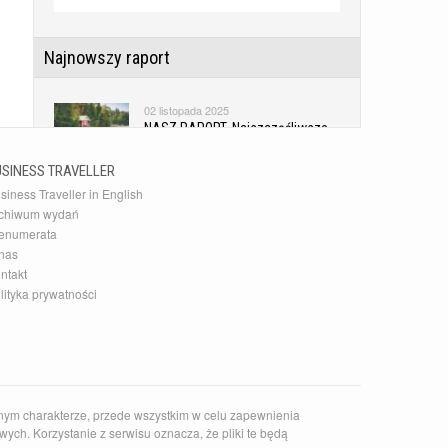
Najnowszy raport
02 listopada 2025
NASZ RAPORT. Najszczęśliwsze
kraje świata
USINESS TRAVELLER
siness Traveller in English
Najnowsza Galeria
chiwum wydań
enumerata
10 grudnia 2015
nas
20 najlepszych akcesoriów
ntakt
podróżnych
lityka prywatności
Najnowszy Kierunek
14 czerwca 2026
Zaskakujące słowackie Pieniny
nym charakterze, przede wszystkim w celu zapewnienia
ych. Korzystanie z serwisu oznacza, że pliki te będą