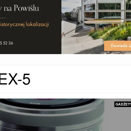
EX-5
GADŻET