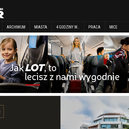
EXPLORE
ARCHIWUM
MIASTA
4 GODZINY W…
PRACA
MICE
ARCHIWUM
MIASTA
4 GODZINY W…
PRACA
MICE