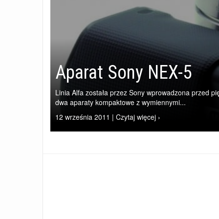
Aparat Sony NEX-5
Linia Alfa została przez Sony wprowadzona przed pię
dwa aparaty kompaktowe z wymiennymi...
12 września 2011 | Czytaj więcej ›