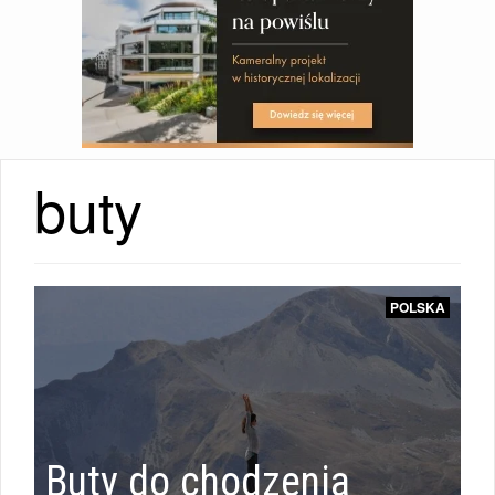
i
buty
POLSKA
i
POLSKA
|
MODA
Buty do chodzenia