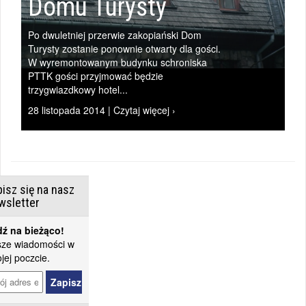
Domu Turysty
Po dwuletniej przerwie zakopiański Dom
Turysty zostanie ponownie otwarty dla gości.
W wyremontowanym budynku schroniska
PTTK gości przyjmować będzie
trzygwiazdkowy hotel...
28 listopada 2014 | Czytaj więcej ›
isz się na nasz
wsletter
ź na bieżąco!
ze wiadomości w
jej poczcie.