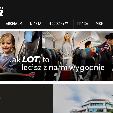
EXPLORE
ARCHIWUM
MIASTA
4 GODZINY W…
PRACA
MICE
ARCHIWUM
MIASTA
4 GODZINY W…
PRACA
MICE