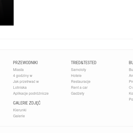
PRZEWODNIKI
TRIED&TESTED
B
Miasta
Samoloty
Bu
4 godziny w
Hotele
Ar
Jak przetrwać w
Restauracje
Pr
Lotniska
Rent a car
O 
Aplikacje podróżnicze
Gadżety
Ko
Po
GALERIE ZDJĘĆ
Kierunki
Galerie