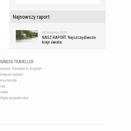
Najnowszy raport
02 listopada 2025
NASZ RAPORT. Najszczęśliwsze
kraje świata
Najnowsza Galeria
USINESS TRAVELLER
siness Traveller in English
10 grudnia 2015
chiwum wydań
20 najlepszych akcesoriów
enumerata
podróżnych
nas
ntakt
lityka prywatności
Najnowszy Kierunek
14 czerwca 2026
Zaskakujące słowackie Pieniny