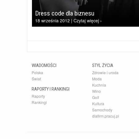
Dress code dla biznesu
18 września 2012 | Czytaj więcej ›
WIADOMOŚCI
STYL ŻYCIA
Polska
Zdrowie i uroda
Świat
Moda
Kuchnia
RAPORTY I RANKINGI
Wino
Raporty
Golf
Rankingi
Kultura
Samochody
dlafirm.pracuj.pl