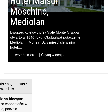
Hotel Maison
Moschino,
Mediolan
Dworzec kolejowy przy Viale Monte Grappa
otwarto w 1840 roku. Obsługiwał połączenie
Mediolan – Monza. Dziś mieści się w nim
hotel,...
11 września 2011 | Czytaj więcej ›
isz się na nasz
wsletter
ź na bieżąco!
ze wiadomości w
jej poczcie.