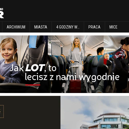
EXPLORE
ARCHIWUM
MIASTA
4 GODZINY W…
PRACA
MICE
ARCHIWUM
MIASTA
4 GODZINY W…
PRACA
MICE