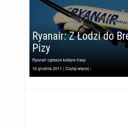
Ryanair: Z Łodzi do B
Pizy
Ryanair ogłasza kolejne trasy
16 grudnia 2011 | Czytaj więcej ›