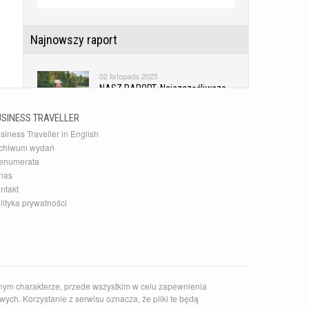
Najnowszy raport
02 listopada 2025
NASZ RAPORT. Najszczęśliwsze
kraje świata
USINESS TRAVELLER
siness Traveller in English
Najnowsza Galeria
chiwum wydań
enumerata
10 grudnia 2015
nas
20 najlepszych akcesoriów
ntakt
podróżnych
lityka prywatności
Najnowszy Kierunek
14 czerwca 2026
Zaskakujące słowackie Pieniny
nym charakterze, przede wszystkim w celu zapewnienia
ych. Korzystanie z serwisu oznacza, że pliki te będą