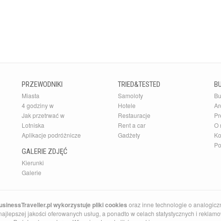
PRZEWODNIKI
TRIED&TESTED
B
Miasta
Samoloty
Bu
4 godziny w
Hotele
Ar
Jak przetrwać w
Restauracje
Pr
Lotniska
Rent a car
O 
Aplikacje podróżnicze
Gadżety
Ko
Po
GALERIE ZDJĘĆ
Kierunki
Galerie
sinessTraveller.pl wykorzystuje pliki cookies
oraz inne technologie o analogicz
ajlepszej jakości oferowanych usług, a ponadto w celach statystycznych i reklamow