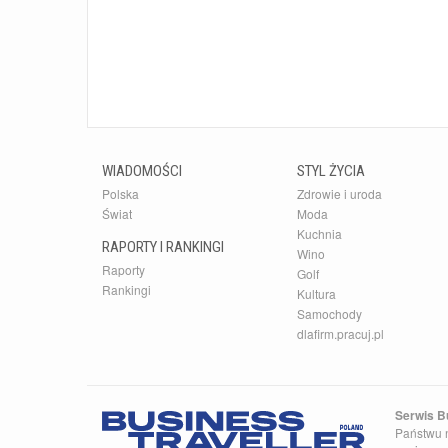
WIADOMOŚCI
STYL ŻYCIA
Polska
Zdrowie i uroda
Świat
Moda
Kuchnia
RAPORTY I RANKINGI
Wino
Raporty
Golf
Rankingi
Kultura
Samochody
dlafirm.pracuj.pl
Serwis Bu
Państwu n