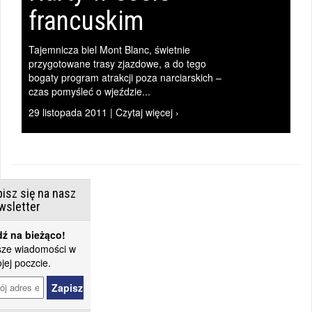
francuskim
Tajemnicza biel Mont Blanc, świetnie
przygotowane trasy zjazdowe, a do tego
bogaty program atrakcji poza narciarskich –
czas pomyśleć o wjeździe...
29 listopada 2011 | Czytaj więcej ›
isz się na nasz
wsletter
ź na bieżąco!
ze wiadomości w
jej poczcie.