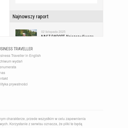
Najnowszy raport
02 listopada 2025
NASZ RAPORT. Najszczęśliwsze
kraje świata
USINESS TRAVELLER
siness Traveller in English
Najnowsza Galeria
chiwum wydań
enumerata
10 grudnia 2015
nas
20 najlepszych akcesoriów
ntakt
podróżnych
lityka prywatności
Najnowszy Kierunek
14 czerwca 2026
Zaskakujące słowackie Pieniny
nym charakterze, przede wszystkim w celu zapewnienia
ych. Korzystanie z serwisu oznacza, że pliki te będą