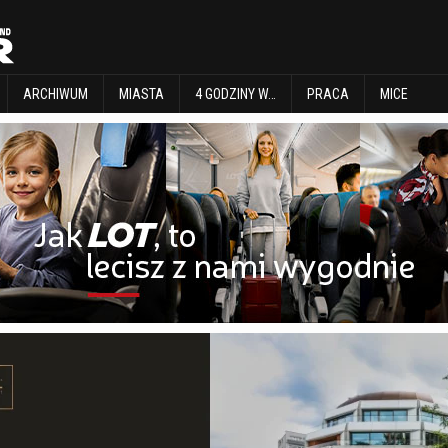
EXPLORE
ARCHIWUM
MIASTA
4 GODZINY W…
PRACA
MICE
ARCHIWUM
MIASTA
4 GODZINY W…
PRACA
MICE