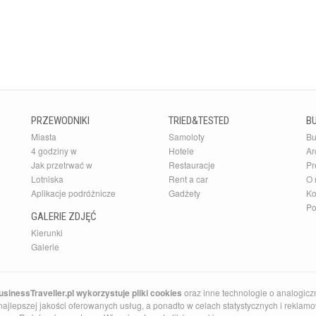
PRZEWODNIKI
TRIED&TESTED
B
Miasta
Samoloty
Bu
4 godziny w
Hotele
Ar
Jak przetrwać w
Restauracje
Pr
Lotniska
Rent a car
O 
Aplikacje podróżnicze
Gadżety
Ko
Po
GALERIE ZDJĘĆ
Kierunki
Galerie
sinessTraveller.pl wykorzystuje pliki cookies
oraz inne technologie o analogicz
ajlepszej jakości oferowanych usług, a ponadto w celach statystycznych i reklamow