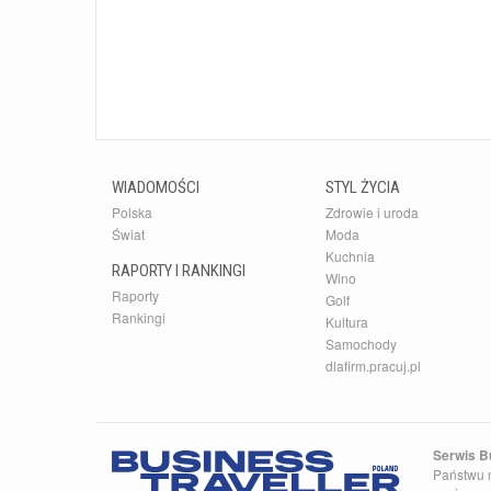
WIADOMOŚCI
STYL ŻYCIA
Polska
Zdrowie i uroda
Świat
Moda
Kuchnia
RAPORTY I RANKINGI
Wino
Raporty
Golf
Rankingi
Kultura
Samochody
dlafirm.pracuj.pl
Serwis Bu
Państwu n