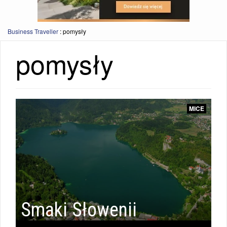
Business Traveller
:
pomysły
pomysły
MICE
Smaki Słowenii