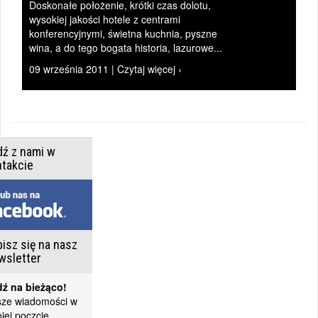
Doskonałe położenie, krótki czas dolotu,
wysokiej jakości hotele z centrami
konferencyjnymi, świetna kuchnia, pyszne
wina, a do tego bogata historia, lazurowe...
09 września 2011 | Czytaj więcej ›
dź z nami w
ntakcie
isz się na nasz
wsletter
ź na bieżąco!
ze wiadomości w
jej poczcie.