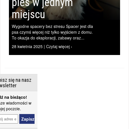
pies w jednym
miejscu
Wygodne spacery bez stresu Spacer jest dla
psa czymś więcej niż tylko wyjściem z domu.
To okazja do eksploracji, zabawy oraz...
28 kwietnia 2025 | Czytaj więcej ›
isz się na nasz
wsletter
ź na bieżąco!
ze wiadomości w
jej poczcie.