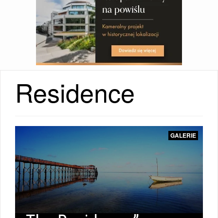
Residence
HOTELE
GALERIE
|