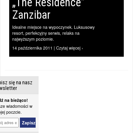
„The Residence”
Zanzibar
Idealne miejsce na wypoczynek. Luksusowy
resort, perfekcyjny serwis, relaks na
najwyższym poziomie.
14 października 2011 | Czytaj więcej ›
isz się na nasz
wsletter
ź na bieżąco!
ze wiadomości w
jej poczcie.