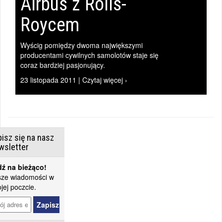
Airbus z Rolls-
Roycem
Wyścig pomiędzy dwoma największymi
producentami cywilnych samolotów staje się
coraz bardziej pasjonujący.
23 listopada 2011 | Czytaj więcej ›
isz się na nasz
wsletter
ź na bieżąco!
ze wiadomości w
jej poczcie.