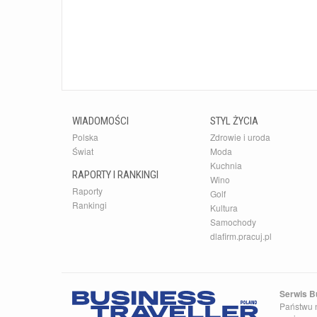
WIADOMOŚCI
STYL ŻYCIA
Polska
Zdrowie i uroda
Świat
Moda
Kuchnia
RAPORTY I RANKINGI
Wino
Raporty
Golf
Rankingi
Kultura
Samochody
dlafirm.pracuj.pl
Serwis Bu
Państwu n