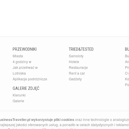
PRZEWODNIKI
TRIED&TESTED
B
Miasta
Samoloty
Bu
4 godziny w
Hotele
Ar
Jak przetrwać w
Restauracje
Pr
Lotniska
Rent a car
O 
Aplikacje podróżnicze
Gadżety
Ko
Po
GALERIE ZDJĘĆ
Kierunki
Galerie
sinessTraveller.pl wykorzystuje pliki cookies
oraz inne technologie o analogicz
ajlepszej jakości oferowanych usług, a ponadto w celach statystycznych i reklamow