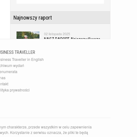
Najnowszy raport
02 listopada 2025
NASZ RAPORT. Najszczęśliwsze
kraje świata
USINESS TRAVELLER
siness Traveller in English
Najnowsza Galeria
chiwum wydań
enumerata
10 grudnia 2015
nas
20 najlepszych akcesoriów
ntakt
podróżnych
lityka prywatności
Najnowszy Kierunek
14 czerwca 2026
Zaskakujące słowackie Pieniny
nym charakterze, przede wszystkim w celu zapewnienia
ych. Korzystanie z serwisu oznacza, że pliki te będą