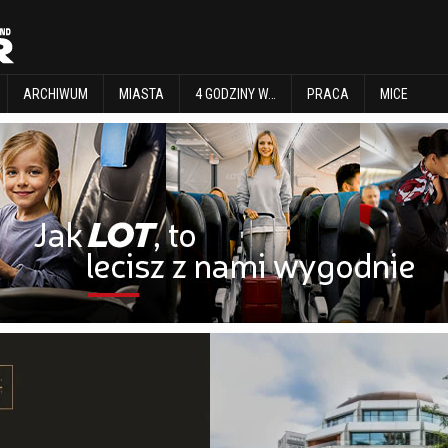
EXPLORE
ARCHIWUM
MIASTA
4 GODZINY W…
PRACA
MICE
ARCHIWUM
MIASTA
4 GODZINY W…
PRACA
MICE