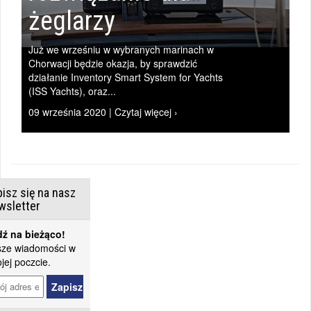
żeglarzy
Już we wrześniu w wybranych marinach w
Chorwacji będzie okazja, by sprawdzić
działanie Inventory Smart System for Yachts
(ISS Yachts), oraz...
09 września 2020 | Czytaj więcej ›
isz się na nasz
wsletter
ź na bieżąco!
ze wiadomości w
jej poczcie.