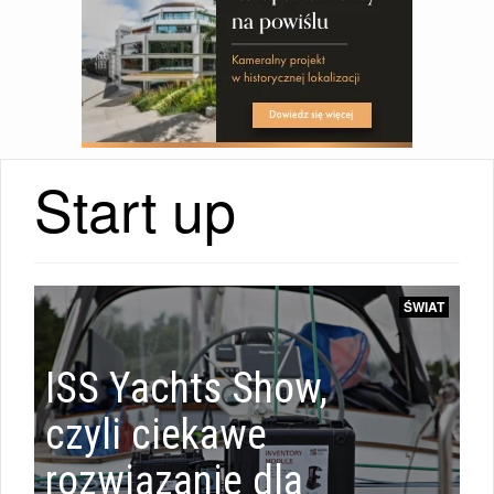
Start up
RAPORTY
ŚWIAT
|
ISS Yachts Show,
czyli ciekawe
rozwiązanie dla