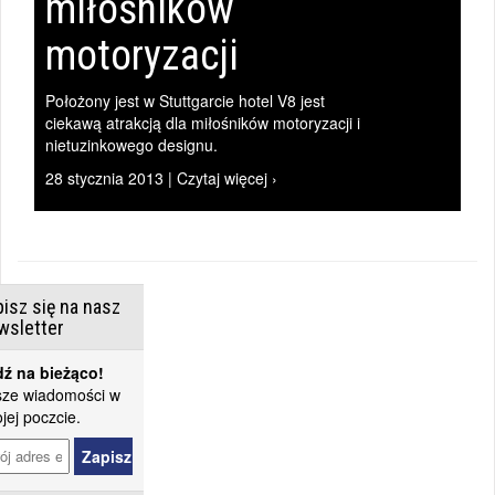
miłośników
motoryzacji
Położony jest w Stuttgarcie hotel V8 jest
ciekawą atrakcją dla miłośników motoryzacji i
nietuzinkowego designu.
28 stycznia 2013 | Czytaj więcej ›
isz się na nasz
wsletter
ź na bieżąco!
ze wiadomości w
jej poczcie.