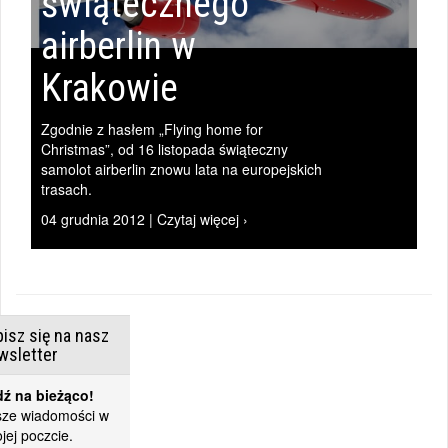
świątecznego
airberlin w
Krakowie
Zgodnie z hasłem „Flying home for
Christmas”, od 16 listopada świąteczny
samolot airberlin znowu lata na europejskich
trasach.
04 grudnia 2012 | Czytaj więcej ›
isz się na nasz
wsletter
ź na bieżąco!
ze wiadomości w
jej poczcie.