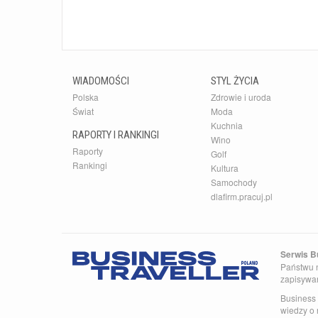
WIADOMOŚCI
STYL ŻYCIA
Polska
Zdrowie i uroda
Świat
Moda
Kuchnia
RAPORTY I RANKINGI
Wino
Raporty
Golf
Rankingi
Kultura
Samochody
dlafirm.pracuj.pl
Serwis Bu
Państwu n
zapisywa
Business 
wiedzy o 