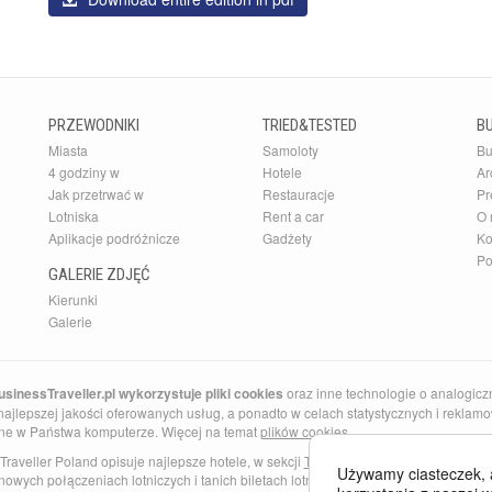
PRZEWODNIKI
TRIED&TESTED
B
Miasta
Samoloty
Bu
4 godziny w
Hotele
Ar
Jak przetrwać w
Restauracje
Pr
Lotniska
Rent a car
O 
Aplikacje podróżnicze
Gadżety
Ko
Po
GALERIE ZDJĘĆ
Kierunki
Galerie
sinessTraveller.pl wykorzystuje pliki cookies
oraz inne technologie o analogicz
ajlepszej jakości oferowanych usług, a ponadto w celach statystycznych i reklamow
ne w Państwa komputerze. Więcej na temat
plików cookies
.
Traveller Poland opisuje najlepsze hotele, w sekcji
Tried and Tested
znajdziesz najl
Używamy ciasteczek, 
nowych połączeniach lotniczych i tanich biletach lotniczych do Anglii i Barcelony. 