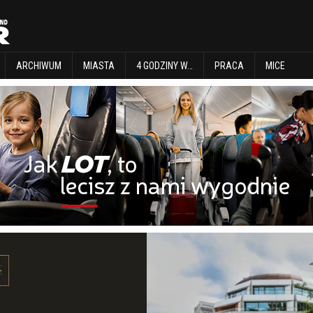
EXPLORE
ARCHIWUM
MIASTA
4 GODZINY W…
PRACA
MICE
ARCHIWUM
MIASTA
4 GODZINY W…
PRACA
MICE