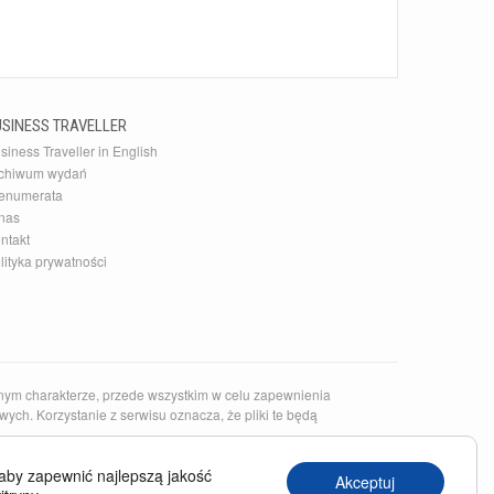
USINESS TRAVELLER
siness Traveller in English
chiwum wydań
enumerata
nas
ntakt
lityka prywatności
nym charakterze, przede wszystkim w celu zapewnienia
ych. Korzystanie z serwisu oznacza, że pliki te będą
epsze restauracje i linie lotnicze. To także najlepsze źródło
aby zapewnić najlepszą jakość
Akceptuj
Wyszukasz tutaj także
bilety lotnicze
do Nowego Jorku.