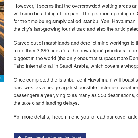
However, it seems that the overcrowded waiting areas an
will soon be a thing of the past. The planned opening on 
for the time being simply called Istanbul Yeni Havalimani 
the city’s fast-growing tourist tra c and also the anticipated
Carved out of marshlands and derelict mine workings to the
more than 7,650 hectares, the new airport promises to be 
biggest in the world (the only ones that surpass it are De
Fahd International in Saudi Arabia, which covers a whop
Once completed the Istanbul Jeni Havalimani will boast 
east-west as a hedge against possible inclement weather.
passengers a year, ying to as many as 350 destinations, o 
the take o and landing delays.
For more details, I recommend you to read our cover artic
Download entire edition in pdf