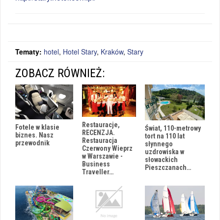
Tematy:
hotel
,
Hotel Stary
,
Kraków
,
Stary
ZOBACZ RÓWNIEŻ:
Restauracje,
Fotele w klasie
Świat, 110-metrowy
RECENZJA.
biznes. Nasz
tort na 110 lat
Restauracja
przewodnik
słynnego
Czerwony Wieprz
uzdrowiska w
w Warszawie -
słowackich
Business
Pieszczanach…
Traveller…