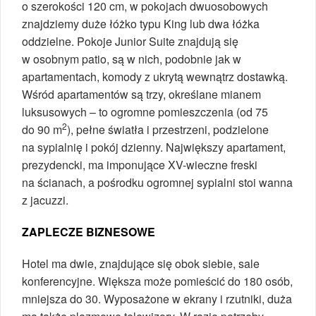
o szerokości 120 cm, w pokojach dwuosobowych
znajdziemy duże łóżko typu King lub dwa łóżka
oddzielne. Pokoje Junior Suite znajdują się
w osobnym patio, są w nich, podobnie jak w
apartamentach, komody z ukrytą wewnątrz dostawką.
Wśród apartamentów są trzy, określane mianem
luksusowych – to ogromne pomieszczenia (od 75
2
do 90 m
), pełne światła i przestrzeni, podzielone
na sypialnię i pokój dzienny. Największy apartament,
prezydencki, ma imponujące XV-wieczne freski
na ścianach, a pośrodku ogromnej sypialni stoi wanna
z jacuzzi.
ZAPLECZE BIZNESOWE
Hotel ma dwie, znajdujące się obok siebie, sale
konferencyjne. Większa może pomieścić do 180 osób,
mniejsza do 30. Wyposażone w ekrany i rzutniki, duża