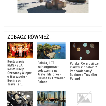
ZOBACZ RÓWNIEŻ:
Restauracje,
Polska, LOT
Polska, Co zrobić ze
RECENZJA.
zainaugurował
starymi monetami?
Restauracja
połączenia na
Podpowiadamy! -
Czerwony Wieprz
Kretę i Majorkę -
Business Traveller
w Warszawie -
Business Traveller
Poland
Business
Poland
Traveller…