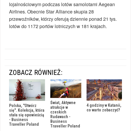
lojalnościowym podczas lotów samolotami Aegean
Airlines. Obecnie Star Alliance skupia 28
przewoźników, którzy oferują dziennie ponad 21 tys.
lotów do 1172 portów lotniczych w 181 krajach.
ZOBACZ RÓWNIEŻ:
Świat, Aktywne
4 godziny w Katanii,
Polska, "Otwórz
atrakcje w
co warto zobaczyć?
się". Kolekcja, która
czeskich
stała się opowieścią
Rudawach -
- Business
Business
Traveller Poland
Traveller Poland