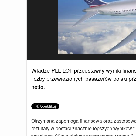
Władze PLL LOT przedstawiły wyniki finan
liczby przewiezionych pasażerów polski pr
netto.
Otrzymana zapomoga finansowa oraz zastosowany 
rezultaty w postaci znacznie lepszych wyników 
wysokości 26mln złotych wypracowany przez PLL