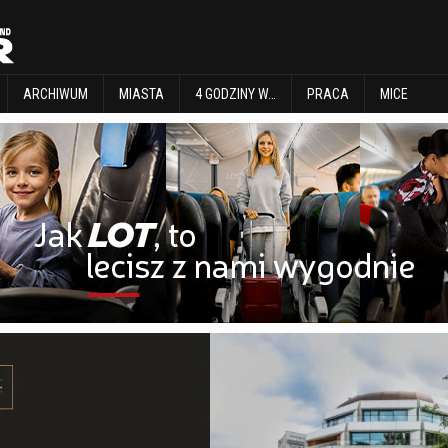
EXPLORE
ARCHIWUM
MIASTA
4 GODZINY W…
PRACA
MICE
ARCHIWUM
MIASTA
4 GODZINY W…
PRACA
MICE