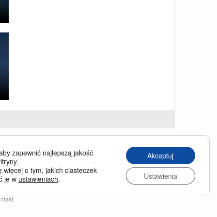
USINESS TRAVELLER
aby zapewnić najlepszą jakość
Akceptuj
siness Traveller in English
itryny.
 więcej o tym, jakich ciasteczek
chiwum wydań
Ustawienia
ć je w
ustawieniach
.
enumerata
nas
ntakt
lityka prywatności