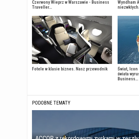
Czerwony Wieprz w Warszawie - Business
Wyndham An
Traveller…
niezwkłyc
Fotele w klasie biznes. Nasz przewodnik
Świat, Icon
świata wyru
Business…
PODOBNE TEMATY
ACCOR z rekordowymi zyskami w zeszł