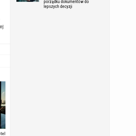
porządku dokumentów do
lepszych decyzji
e
ej
tel