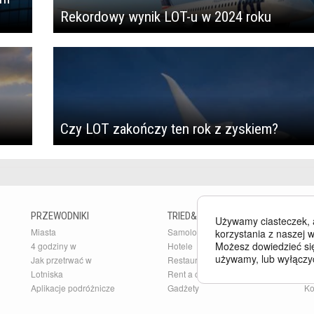
Rekordowy wynik LOT-u w 2024 roku
Czy LOT zakończy ten rok z zyskiem?
PRZEWODNIKI
TRIED&TESTED
B
Używamy ciasteczek, 
Miasta
Samoloty
Bu
korzystania z naszej w
Możesz dowiedzieć się
4 godziny w
Hotele
Ar
używamy, lub wyłączy
Jak przetrwać w
Restauracje
Pr
Lotniska
Rent a car
O 
Aplikacje podróżnicze
Gadżety
Ko
Po
GALERIE ZDJĘĆ