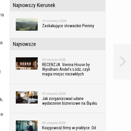
Najnowszy Kierunek
m
ns
14 czerwca 2026
Zaskakujące słowackie Pieniny
za
Najnowsze
05 sierpnia 2026
RECENZJA. Vienna House by
Wyndham Andel’s Łódź, czyli
ć
magia miejsc niezwkłych
05 sierpnia 2026
k.
Jak zorganizować udane
wydarzenie biznesowe na Śląsku
że
05 sierpnia 2026
Księgowość firmy w praktyce. Od