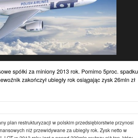
sowe spółki za miniony 2013 rok. Pomimo 5proc. spadku
zewoźnik zakończył ubiegły rok osiągając zysk 26mln zł
plan restrukturyzacji w polskim przedsiębiorstwie przynosi
finansowych niż przewidywane za ubiegły rok. Zysk netto w
 LOT w 2013 roku jest o ponad 220mln wyższy niż ten, który