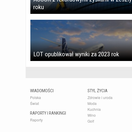
roku
LOT opublikował wyniki za 2023 rok
WIADOMOŚCI
STYL ŻYCIA
Polska
Zdrowie i uroda
Świat
Moda
Kuchnia
RAPORTY I RANKINGI
Wino
Raporty
Golf
Rankingi
Kultura