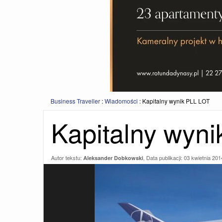
Business Traveller
:
Wiadomości
:
Kapitalny wynik PLL LOT
Kapitalny wyn
Autor tekstu:
, Data publikacji:
03 kwietnia 201
Aleksander Dobkowski