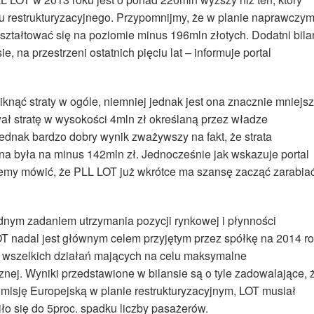
anu restrukturyzacyjnego. Przypomnijmy, że w planie naprawczy
ształtować się na poziomie minus 196mln złotych. Dodatni bila
e, na przestrzeni ostatnich pięciu lat – informuje portal
knąć straty w ogóle, niemniej jednak jest ona znacznie mniejs
ł stratę w wysokości 4mln zł określaną przez władze
 jednak bardzo dobry wynik zważywszy na fakt, że strata
a była na minus 142mln zł. Jednocześnie jak wskazuje portal
emy mówić, że PLL LOT już wkrótce ma szansę zacząć zarabia
udnym zadaniem utrzymania pozycji rynkowej i płynności
T nadal jest głównym celem przyjętym przez spółkę na 2014 ro
a wszelkich działań mających na celu maksymalne
nej. Wyniki przedstawione w bilansie są o tyle zadowalające, 
misję Europejską w planie restrukturyzacyjnym, LOT musiał
ło się do 5proc. spadku liczby pasażerów.