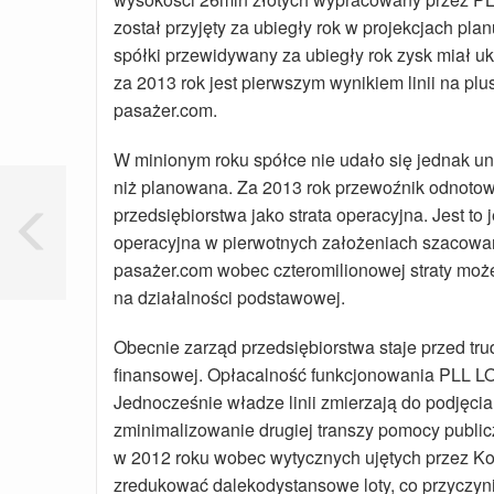
został przyjęty za ubiegły rok w projekcjach pl
spółki przewidywany za ubiegły rok zysk miał uk
za 2013 rok jest pierwszym wynikiem linii na plusi
pasażer.com.
W minionym roku spółce nie udało się jednak uni
niż planowana. Za 2013 rok przewoźnik odnotowa
przedsiębiorstwa jako strata operacyjna. Jest to
operacyjna w pierwotnych założeniach szacowan
pasażer.com wobec czteromilionowej straty moż
na działalności podstawowej.
Obecnie zarząd przedsiębiorstwa staje przed tr
finansowej. Opłacalność funkcjonowania PLL LO
Jednocześnie władze linii zmierzają do podjęci
zminimalizowanie drugiej transzy pomocy publicz
w 2012 roku wobec wytycznych ujętych przez Ko
zredukować dalekodystansowe loty, co przyczyni