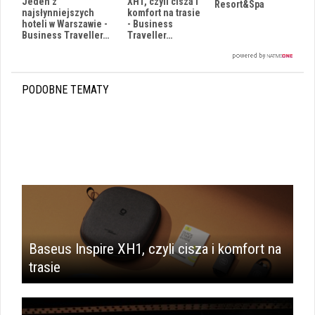
Jeden z
XH1, czyli cisza i
Resort&Spa
najsłynniejszych
komfort na trasie
hoteli w Warszawie -
- Business
Business Traveller…
Traveller…
PODOBNE TEMATY
Baseus Inspire XH1, czyli cisza i komfort na
trasie