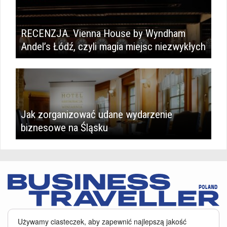
RECENZJA. Vienna House by Wyndham
Andel’s Łódź, czyli magia miejsc niezwykłych
Jak zorganizować udane wydarzenie
biznesowe na Śląsku
Serwis BusinessTraveller.pl wykorzystuje pliki cookies
oraz inne
Używamy ciasteczek, aby zapewnić najlepszą jakość
technologie o analogicznym charakterze, przede wszystkim w celu