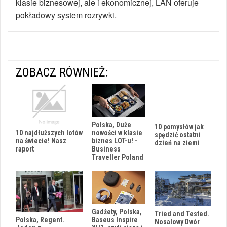
klasie biznesowej, ale i ekonomicznej, LAN oferuje
pokładowy system rozrywki.
ZOBACZ RÓWNIEŻ:
Polska, Duże
10 pomysłów jak
10 najdłuższych lotów
nowości w klasie
spędzić ostatni
na świecie! Nasz
biznes LOT-u! -
dzień na ziemi
raport
Business
Traveller Poland
Gadżety, Polska,
Tried and Tested.
Polska, Regent.
Baseus Inspire
Nosalowy Dwór