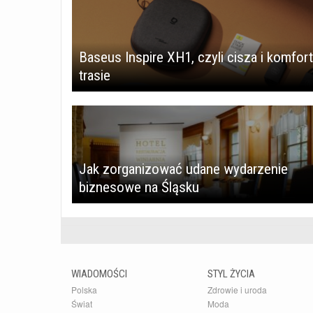
Baseus Inspire XH1, czyli cisza i komfort
trasie
Jak zorganizować udane wydarzenie
biznesowe na Śląsku
WIADOMOŚCI
STYL ŻYCIA
Polska
Zdrowie i uroda
Świat
Moda