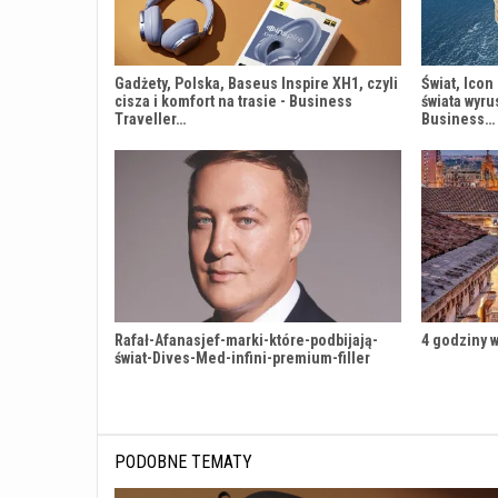
Gadżety, Polska, Baseus Inspire XH1, czyli
Świat, Icon
cisza i komfort na trasie - Business
świata wyru
Traveller…
Business…
Rafał-Afanasjef-marki-które-podbijają-
4 godziny w
świat-Dives-Med-infini-premium-filler
PODOBNE TEMATY