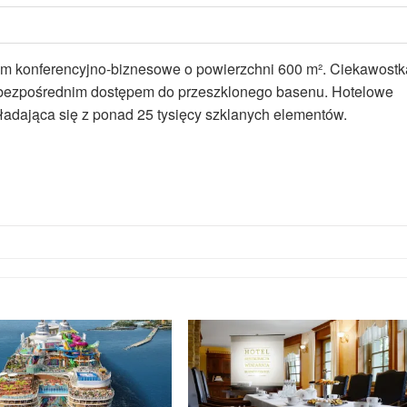
rum konferencyjno-biznesowe o powierzchni 600 m². Ciekawostk
 z bezpośrednim dostępem do przeszklonego basenu. Hotelowe
składająca się z ponad 25 tysięcy szklanych elementów.