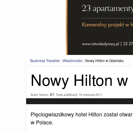
Business Traveller
:
Wiadomości
:
Nowy Hilton w Gdańsku
Nowy Hilton w
Autor tekstu:
, Data publikacji:
19 sierpnia 2011
BT
Pięciogwiazdkowy hotel Hilton został otwar
w Polsce.