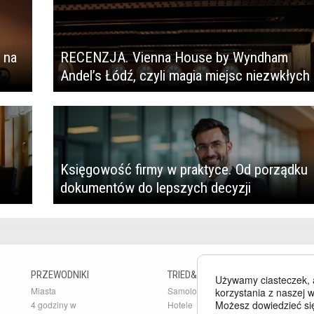
 na
RECENZJA. Vienna House by Wyndham
Andel’s Łódź, czyli magia miejsc niezwkłych
Księgowość firmy w praktyce. Od porządku
dokumentów do lepszych decyzji
PRZEWODNIKI
TRIED&TESTED
B
Używamy ciasteczek, 
Miasta
Samoloty
Bu
korzystania z naszej w
Możesz dowiedzieć się
4 godziny w
Hotele
Ar