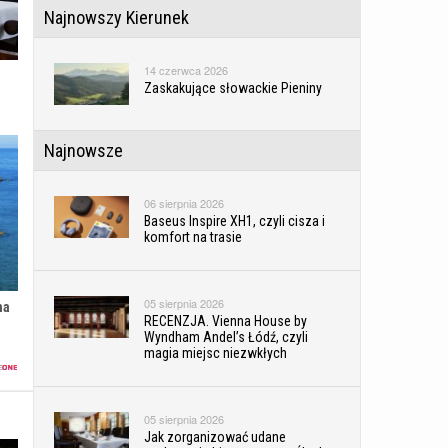
Najnowszy Kierunek
14 czerwca 2026
Zaskakujące słowackie Pieniny
Najnowsze
06 sierpnia 2026
Baseus Inspire XH1, czyli cisza i
komfort na trasie
05 sierpnia 2026
na
RECENZJA. Vienna House by
Wyndham Andel’s Łódź, czyli
magia miejsc niezwkłych
05 sierpnia 2026
Jak zorganizować udane