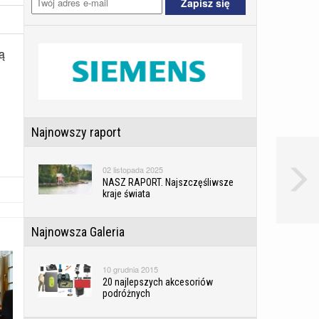
ą
Najnowszy raport
02 listopada 2025
NASZ RAPORT. Najszczęśliwsze
kraje świata
Najnowsza Galeria
10 grudnia 2015
20 najlepszych akcesoriów
podróżnych