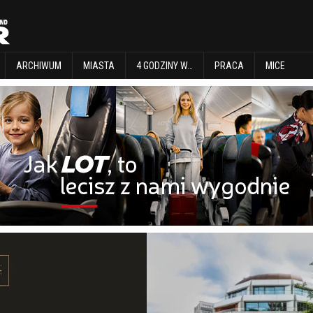
EXPLORE
ARCHIWUM
MIASTA
4 GODZINY W…
PRACA
MICE
ARCHIWUM
MIASTA
4 GODZINY W…
PRACA
MICE