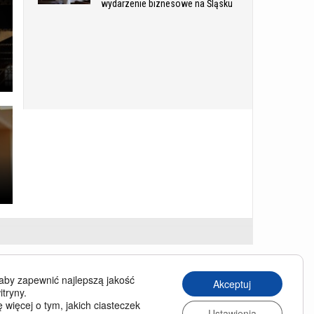
wydarzenie biznesowe na Śląsku
USINESS TRAVELLER
aby zapewnić najlepszą jakość
Akceptuj
siness Traveller in English
itryny.
 więcej o tym, jakich ciasteczek
chiwum wydań
Ustawienia