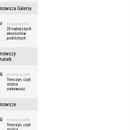
jnowsza Galeria
10 grudnia 2015
20 najlepszych
akcesoriów
podróżnych
jnowszy
erunek
09 sierpnia 2026
Trenczyn, czyli
stolica
ciekawości
jnowsze
09 sierpnia 2026
Trenczyn, czyli
stolica