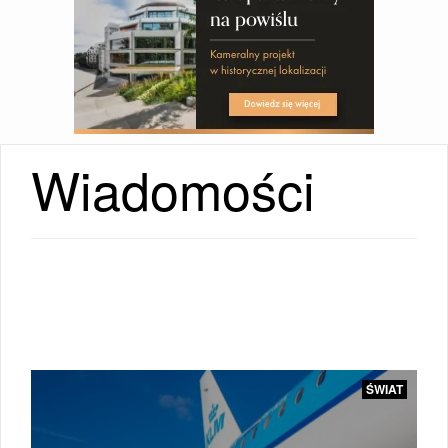
Wiadomości
ŚWIAT
|
ŚWIAT