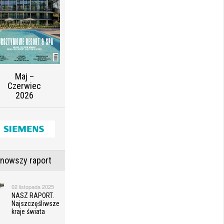
Maj –
Czerwiec
2026
jnowszy raport
02 listopada 2025
NASZ RAPORT.
Najszczęśliwsze
kraje świata