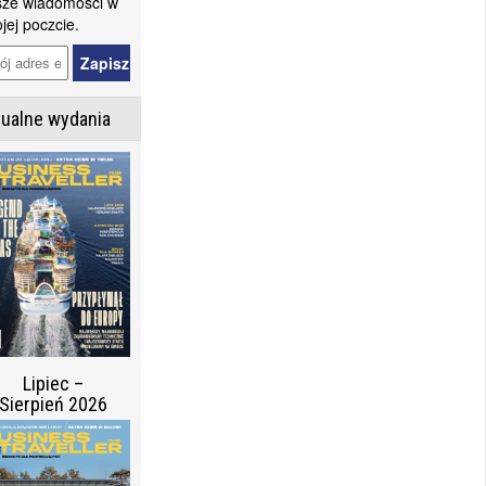
ze wiadomości w
jej poczcie.
tualne wydania
Lipiec –
Sierpień 2026