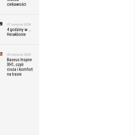
ciekawości
07 sierpnia 2026
4 godziny w …
Heraklionie
06 sierpnia 2026
Baseus Inspire
XH1, czyli
cisza i komfort
na trasie