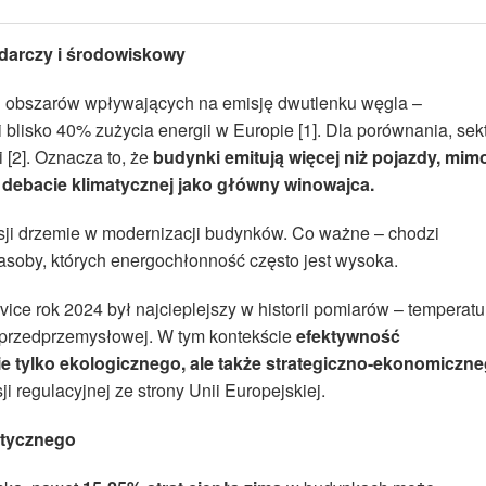
darczy i środowiskowy
h obszarów wpływających na emisję dwutlenku węgla –
blisko 40% zużycia energii w Europie [1]. Dla porównania, sek
 [2]. Oznacza to, że
budynki emitują więcej niż pojazdy, mim
w debacie klimatycznej jako główny winowajca.
isji drzemie w modernizacji budynków. Co ważne – chodzi
 zasoby, których energochłonność często jest wysoka.
ce rok 2024 był najcieplejszy w historii pomiarów – temperatu
 przedprzemysłowej. W tym kontekście
efektywność
e tylko ekologicznego, ale także strategiczno-ekonomiczn
i regulacyjnej ze strony Unii Europejskiej.
etycznego