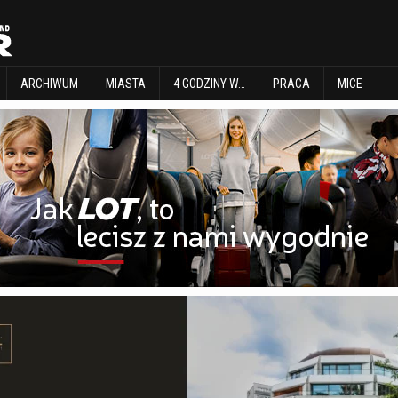
EXPLORE
ARCHIWUM
MIASTA
4 GODZINY W…
PRACA
MICE
ARCHIWUM
MIASTA
4 GODZINY W…
PRACA
MICE