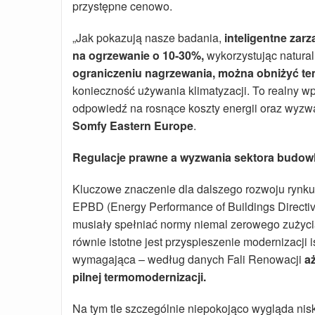
przystępne cenowo.
„Jak pokazują nasze badania,
inteligentne zar
na ogrzewanie o 10-30%,
wykorzystując natura
ograniczeniu nagrzewania, można obniżyć te
konieczność używania klimatyzacji. To realny 
odpowiedź na rosnące koszty energii oraz wyzw
Somfy Eastern Europe
.
Regulacje prawne a wyzwania sektora budow
Kluczowe znaczenie dla dalszego rozwoju rynku 
EPBD (Energy Performance of Buildings Directi
musiały spełniać normy niemal zerowego zużycia
równie istotne jest przyspieszenie modernizacji 
wymagająca – według danych Fali Renowacji
a
pilnej termomodernizacji.
Na tym tle szczególnie niepokojąco wygląda ni