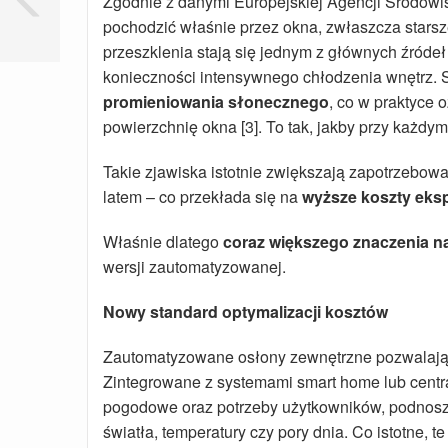
Zgodnie z danymi Europejskiej Agencji Środowi
pochodzić właśnie przez okna, zwłaszcza stars
przeszklenia stają się jednym z głównych źróde
konieczności intensywnego chłodzenia wnętrz.
promieniowania słonecznego
, co w praktyce
powierzchnię okna [3]. To tak, jakby przy każdy
Takie zjawiska istotnie zwiększają zapotrzebow
latem – co przekłada się na
wyższe koszty eksp
Właśnie dlatego
coraz większego znaczenia n
wersji zautomatyzowanej.
Nowy standard optymalizacji kosztów
Zautomatyzowane osłony zewnętrzne pozwalają 
Zintegrowane z systemami smart home lub centr
pogodowe oraz potrzeby użytkowników, podnoszą
światła, temperatury czy pory dnia. Co istotne, t