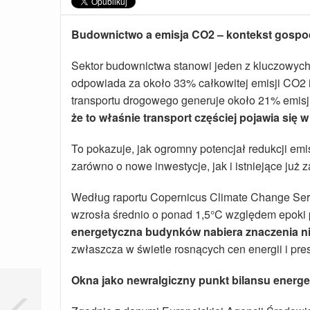
Budownictwo a emisja CO2 – kontekst gospo
Sektor budownictwa stanowi jeden z kluczowyc
odpowiada za około 33% całkowitej emisji CO2 i 
transportu drogowego generuje około 21% emisji
że to właśnie transport częściej pojawia się 
To pokazuje, jak ogromny potencjał redukcji em
zarówno o nowe inwestycje, jak i istniejące już
Według raportu Copernicus Climate Change Servi
wzrosła średnio o ponad 1,5°C względem epoki
energetyczna budynków nabiera znaczenia ni
zwłaszcza w świetle rosnących cen energii i presj
Okna jako newralgiczny punkt bilansu energ