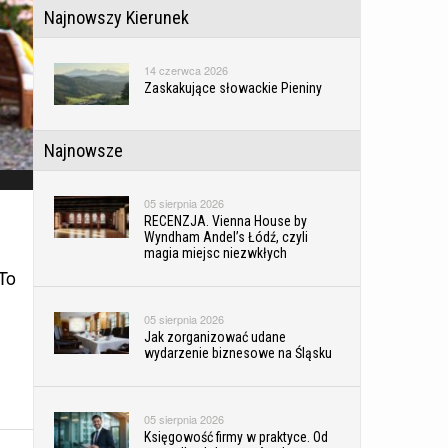
Najnowszy Kierunek
14 czerwca 2026
Zaskakujące słowackie Pieniny
Najnowsze
05 sierpnia 2026
RECENZJA. Vienna House by
Wyndham Andel’s Łódź, czyli
magia miejsc niezwkłych
 To
05 sierpnia 2026
Jak zorganizować udane
wydarzenie biznesowe na Śląsku
05 sierpnia 2026
Księgowość firmy w praktyce. Od