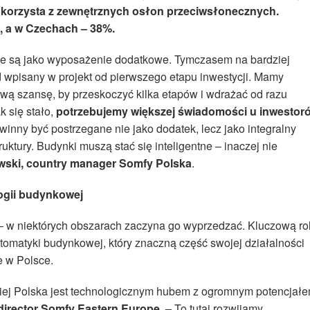
korzysta z zewnętrznych osłon przeciwsłonecznych.
, a w Czechach – 38%.
ne są jako wyposażenie dodatkowe. Tymczasem na bardziej
ard wpisany w projekt od pierwszego etapu inwestycji. Mamy
ową szansę, by przeskoczyć kilka etapów i wdrażać od razu
 się stało,
potrzebujemy większej świadomości u inwestor
inny być postrzegane nie jako dodatek, lecz jako integralny
uktury. Budynki muszą stać się inteligentne – inaczej nie
wski, country manager Somfy Polska
.
ogii budynkowej
 – w niektórych obszarach zaczyna go wyprzedzać. Kluczową ro
utomatyki budynkowej, który znaczną część swojej działalności
e w Polsce.
ej Polska jest technologicznym hubem z ogromnym potencjał
irector Somfy Eastern Europe. –
To tutaj rozwijamy