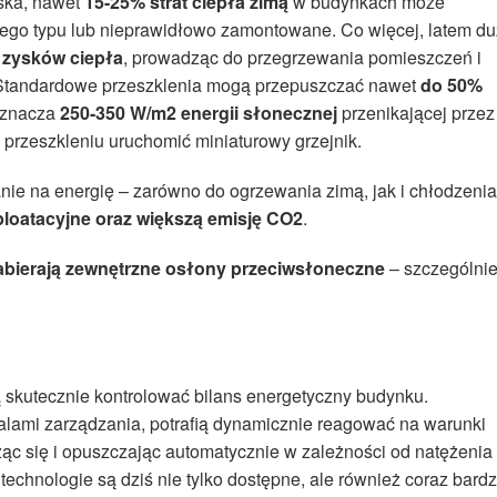
ska, nawet
15-25% strat ciepła zimą
w budynkach może
zego typu lub nieprawidłowo zamontowane. Co więcej, latem d
ł
zysków ciepła
, prowadząc do przegrzewania pomieszczeń i
 Standardowe przeszklenia mogą przepuszczać nawet
do 50%
 oznacza
250-350 W/m2 energii słonecznej
przenikającej przez
m przeszkleniu uruchomić miniaturowy grzejnik.
anie na energię – zarówno do ogrzewania zimą, jak i chłodzenia
loatacyjne oraz większą emisję CO2
.
abierają zewnętrzne osłony przeciwsłoneczne
– szczególni
skutecznie kontrolować bilans energetyczny budynku.
alami zarządzania, potrafią dynamicznie reagować na warunki
c się i opuszczając automatycznie w zależności od natężenia
e technologie są dziś nie tylko dostępne, ale również coraz bardz