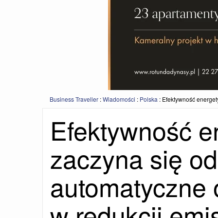
Business Traveller
:
Wiadomości
:
Polska
:
Efektywność energety
Efektywność e
zaczyna się od 
automatyczne
w redukcji emi