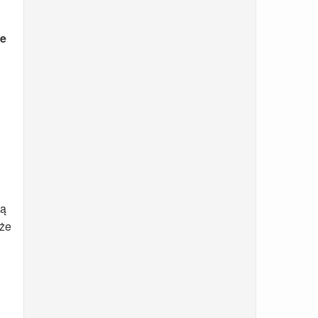
ie
dą
 że