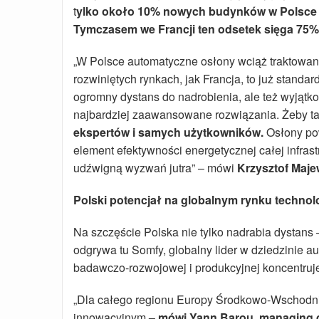
t
ylko około 10% nowych budynków w Polsce 
Tymczasem we Francji ten odsetek sięga 75%
„W Polsce automatyczne osłony wciąż traktowa
rozwiniętych rynkach, jak Francja, to już stand
ogromny dystans do nadrobienia, ale też wyjątk
najbardziej zaawansowane rozwiązania. Żeby tak
ekspertów i samych użytkowników.
Osłony pow
element efektywności energetycznej całej infrastr
udźwigną wyzwań jutra” – mówi
Krzysztof Maje
Polski potencjał na globalnym rynku technol
Na szczęście Polska nie tylko nadrabia dystans
odgrywa tu Somfy, globalny lider w dziedzinie a
badawczo-rozwojowej i produkcyjnej koncentruj
„Dla całego regionu Europy Środkowo-Wschodni
innowacyjnym
– mówi Yann Barou, managing d