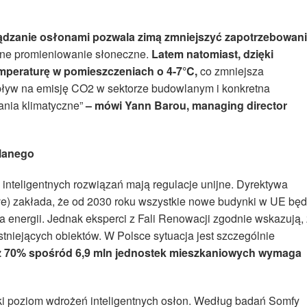
ządzanie osłonami pozwala zimą zmniejszyć zapotrzebowan
lne promieniowanie słoneczne.
Latem natomiast, dzięki
mperaturę w pomieszczeniach o 4-7°C,
co zmniejsza
wpływ na emisję CO2 w sektorze budowlanym i konkretna
ania klimatyczne”
–
mówi Yann Barou, managing director
lanego
inteligentnych rozwiązań mają regulacje unijne. Dyrektywa
ve) zakłada, że od 2030 roku wszystkie nowe budynki w UE bę
 energii. Jednak eksperci z Fali Renowacji zgodnie wskazują,
istniejących obiektów. W Polsce sytuacja jest szczególnie
ż 70% spośród 6,9 mln jednostek mieszkaniowych wymaga
ski poziom wdrożeń inteligentnych osłon. Według badań Somfy