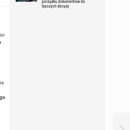
porządku dokumentów do
lepszych decyzji
tor
o
ra
ego