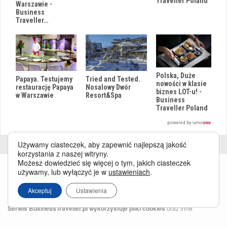
Traveller Poland
Warszawie -
Business
Traveller…
Polska, Duże
Papaya. Testujemy
Tried and Tested.
nowości w klasie
restaurację Papaya
Nosalowy Dwór
biznes LOT-u! -
w Warszawie
Resort&Spa
Business
Traveller Poland
Używamy ciasteczek, aby zapewnić najlepszą jakość
korzystania z naszej witryny.
Możesz dowiedzieć się więcej o tym, jakich ciasteczek
używamy, lub wyłączyć je w
ustawieniach
.
Akceptuj
Ustawienia
Serwis BusinessTraveller.pl wykorzystuje pliki cookies
oraz inne
technologie o analogicznym charakterze, przede wszystkim w celu
zapewnienia Państwu najlepszej jakości oferowanych usług, a ponadto w