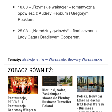
18.08 – „Rzymskie wakacje” – romantyczna
opowieść z Audrey Hepburn i Gregorym
Peckiem.
25.08 – „Narodziny gwiazdy” – finał sezonu z
Lady Gagą i Bradleyem Cooperem.
Tematy:
atrakcje letnie w Warszawie
,
Browary Warszawskie
ZOBACZ RÓWNIEŻ:
Kierunki, Świat,
Zaskakujące
Polska, Nowy bar
Restauracje,
słowackie Pieniny -
Ether na dachu
RECENZJA.
Business Traveller
NYX Hotel Warsaw
Restauracja
Poland
- Business
Czerwony Wieprz w