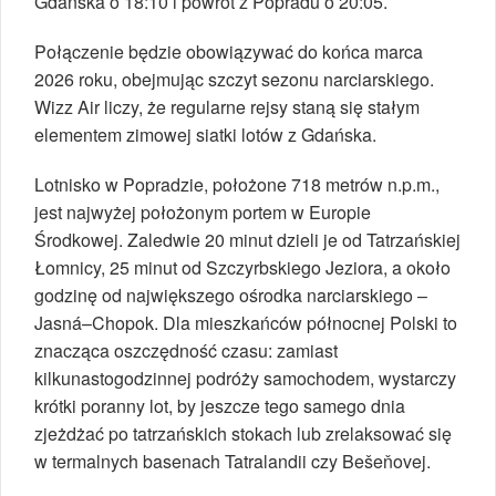
Gdańska o 18:10 i powrót z Popradu o 20:05.
Połączenie będzie obowiązywać do końca marca
2026 roku, obejmując szczyt sezonu narciarskiego.
Wizz Air liczy, że regularne rejsy staną się stałym
elementem zimowej siatki lotów z Gdańska.
Lotnisko w Popradzie, położone 718 metrów n.p.m.,
jest najwyżej położonym portem w Europie
Środkowej. Zaledwie 20 minut dzieli je od Tatrzańskiej
Łomnicy, 25 minut od Szczyrbskiego Jeziora, a około
godzinę od największego ośrodka narciarskiego –
Jasná–Chopok. Dla mieszkańców północnej Polski to
znacząca oszczędność czasu: zamiast
kilkunastogodzinnej podróży samochodem, wystarczy
krótki poranny lot, by jeszcze tego samego dnia
zjeżdżać po tatrzańskich stokach lub zrelaksować się
w termalnych basenach Tatralandii czy Bešeňovej.