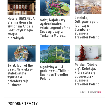
Lotniska,
Hotele, RECENZJA.
Świat, Największy
Odkrywamy port
Vienna House by
wycieczkowiec
lotniczy w
Wyndham Andel's
świata Legend of the
Stambule -
Łódź, czyli magia
Seas wyruszył z
Business
miejsc
Turku na Morze…
Traveller Poland
niezwkłych…
Polska, "Otwórz
Świat, Icon of the
4 godziny w..., 4
się". Kolekcja,
Seas. Największy
godziny w ...Tbilisi -
która stała się
statek świata
Business Traveller
opowieścią -
wyrusza w
Poland
Business
dziewiczy rejs -
Traveller Poland
Business…
PODOBNE TEMATY