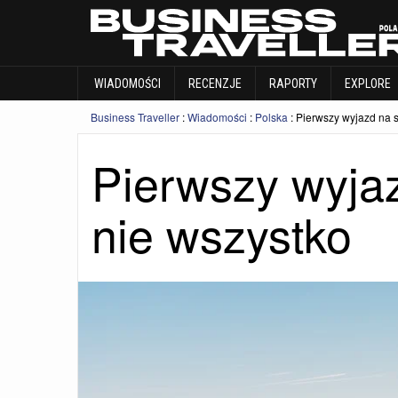
WIADOMOŚCI
RECENZJE
RAPORTY
WIADOMOŚCI
RECENZJE
RAPORTY
EXPLORE
Business Traveller
:
Wiadomości
:
Polska
:
Pierwszy wyjazd na 
Pierwszy wyja
nie wszystko