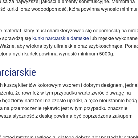
 są za najwyższej jakości elementy konstrukcyjne. Membrana
ość kurtki oraz wodoodporność, która powinna wynosić minimu
 materiał, który musi charakteryzować się odpornością na mró
e sprawdzą się
kurtki narciarskie damskie
lub męskie wykonane
. Ważne, aby włókna były ultralekkie oraz szybkoschnące. Ponad
kcjonalnych kurtek powinna wynosić minimum 5000g.
rciarskie
 kuszą klientów kolorowym wzorem i dobrym designem, jedna
sażenia, że również w tym przypadku warto zwrócić uwagę na
 będziemy narażeni na częste upadki, a ręce nieustannie będą
a na przemoczenie rękawic jest w tym przypadku znacznie
pierwsza styczność z deską powinna być poprzedzona zakupem
przed mrozem i wilgocią, dlatego dobrze aby posiadały ociepl