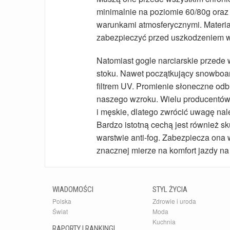
minimalnie na poziomie 60/80g oraz
warunkami atmosferycznymi. Materia
zabezpieczyć przed uszkodzeniem 
Natomiast gogle narciarskie przed
stoku. Nawet początkujący snowboa
filtrem UV. Promienie słoneczne odbi
naszego wzroku. Wielu producentów 
i męskie, dlatego zwrócić uwagę nal
Bardzo istotną cechą jest również sk
warstwie anti-fog. Zabezpiecza ona
znacznej mierze na komfort jazdy na
WIADOMOŚCI
STYL ŻYCIA
Polska
Zdrowie i uroda
Świat
Moda
Kuchnia
RAPORTY I RANKINGI