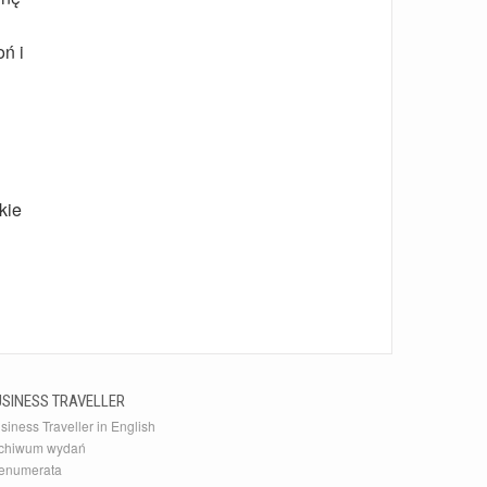
ń i
kie
USINESS TRAVELLER
siness Traveller in English
chiwum wydań
enumerata