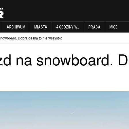
EXPLORE
ARCHIWUM
MIASTA
4 GODZINY W…
PRACA
MICE
ARCHIWUM
MIASTA
4 GODZINY W…
PRACA
MICE
snowboard. Dobra deska to nie wszystko
zd na snowboard. D