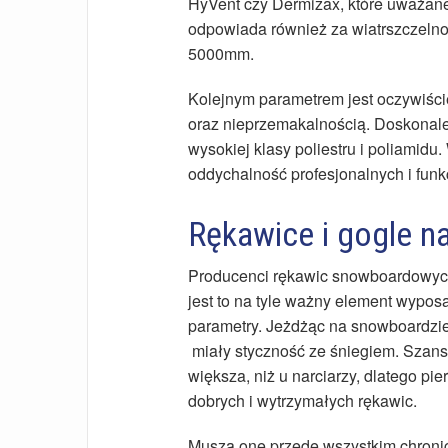
HyVent czy Dermizax, które uważane
odpowiada również za wiatrszczeln
5000mm.
Kolejnym parametrem jest oczywiście
oraz nieprzemakalnością. Doskonal
wysokiej klasy poliestru i poliamidu
oddychalność profesjonalnych i fun
Rękawice i gogle na
Producenci rękawic snowboardowych
jest to na tyle ważny element wypo
parametry. Jeżdżąc na snowboardzie
miały styczność ze śniegiem. Szans
większa, niż u narciarzy, dlatego 
dobrych i wytrzymałych rękawic.
Muszą one przede wszystkim chronić 