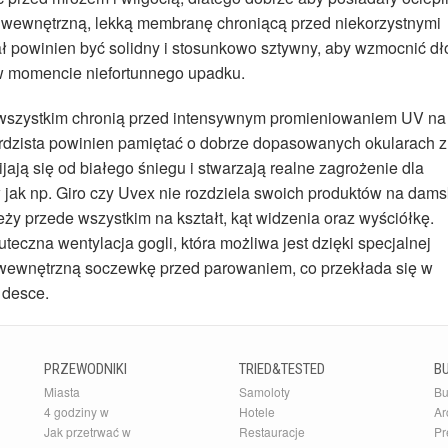
 wewnętrzną, lekką membranę chroniącą przed niekorzystnymi
ł powinien być solidny i stosunkowo sztywny, aby wzmocnić dło
w momencie niefortunnego upadku.
e wszystkim chronią przed intensywnym promieniowaniem UV na
rdzista powinien pamiętać o dobrze dopasowanych okularach z
jają się od białego śniegu i stwarzają realne zagrożenie dla
jak np. Giro czy Uvex nie rozdziela swoich produktów na dams
eży przede wszystkim na kształt, kąt widzenia oraz wyściółkę.
uteczna wentylacja gogli, która możliwa jest dzięki specjalnej
 wewnętrzną soczewkę przed parowaniem, co przekłada się w
 desce.
PRZEWODNIKI
TRIED&TESTED
B
Miasta
Samoloty
Bu
4 godziny w
Hotele
Ar
Jak przetrwać w
Restauracje
Pr