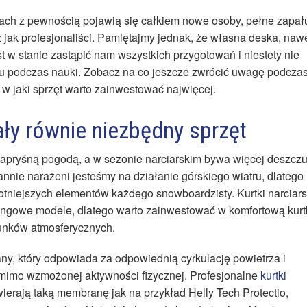
ach z pewnością pojawią się całkiem nowe osoby, pełne zapału
z jak profesjonaliści. Pamiętajmy jednak, że własna deska, naw
st w stanie zastąpić nam wszystkich przygotowań i niestety nie
u podczas nauki. Zobacz na co jeszcze zwrócić uwagę podcza
w jaki sprzęt warto zainwestować najwięcej.
ły równie niezbędny sprzęt
kapryśną pogodą, a w sezonie narciarskim bywa więcej deszczu
annie narażeni jesteśmy na działanie górskiego wiatru, dlatego
totniejszych elementów każdego snowboardzisty. Kurtki narciars
ingowe modele, dlatego warto zainwestować w komfortową kurt
unków atmosferycznych.
y, który odpowiada za odpowiednią cyrkulację powietrza i
, mimo wzmożonej aktywności fizycznej. Profesjonalne
kurtki
ierają taką membranę jak na przykład Helly Tech Protectio,