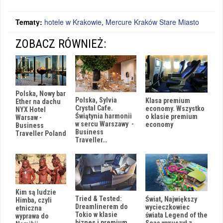
Tematy:
hotele w Krakowie
,
Mercure Kraków Stare Miasto
ZOBACZ RÓWNIEŻ:
Polska, Nowy bar
Polska, Sylvia
Klasa premium
Ether na dachu
Crystal Cafe.
economy. Wszystko
NYX Hotel
Świątynia harmonii
o klasie premium
Warsaw -
w sercu Warszawy -
economy
Business
Business
Traveller Poland
Traveller…
Kim są ludzie
Tried & Tested:
Świat, Największy
Himba, czyli
Dreamlinerem do
wycieczkowiec
etniczna
Tokio w klasie
świata Legend of the
wyprawa do
biznes i premium