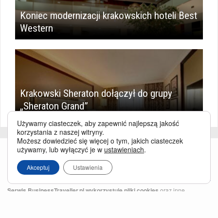
Koniec modernizacji krakowskich hoteli Best
Western
Krakowski Sheraton dołączył do grupy
„Sheraton Grand”
Używamy ciasteczek, aby zapewnić najlepszą jakość
korzystania z naszej witryny.
Możesz dowiedzieć się więcej o tym, jakich ciasteczek
używamy, lub wyłączyć je w
ustawieniach
.
Akceptuj
Ustawienia
Serwis BusinessTraveller.pl wykorzystuje pliki cookies
oraz inne
technologie o analogicznym charakterze, przede wszystkim w celu
zapewnienia Państwu najlepszej jakości oferowanych usług, a ponadto w
celach statystycznych i reklamowych. Korzystanie z serwisu oznacza, że pliki