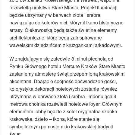
rozświetlą urokliwe Stare Miasto. Projekt iluminacji
będzie utrzymany w barwach złota i srebra,
nawiązując do kolorów nici, którymi tkano historyczne
arrasy. Ciekawostką będą także świetlne elementy
architektoniczne, które będą zainspirowane
wawelskim dziedzińcem z krużgankami arkadowymi.
W znajdującym się zaledwie 8 minut piechotą od
Rynku Głównego hotelu Mercure Kraków Stare Miasto
zastaniemy atmosferę świąt przepełnioną krakowskimi
akcentami. Dbając o spójność doświadczeń gości,
kolorystyka dekoracji hotelowych zostanie również
utrzymana w barwach złota i srebra. Imponująca 4-
metrowa choinka rozświetli hotelowe foyer. Głównym
elementem lobby będzie z kolei oryginalna szopka
krakowska, dzieło – ikona, które stanie się
symbolicznym pomostem do krakowskiej tradycji
świąt.