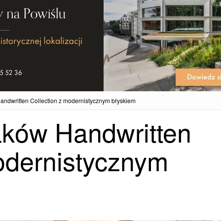
ndwritten Collection z modernistycznym błyskiem
ków Handwritten
odernistycznym