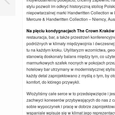
stylu pozwoli im odkryć historyczną stolicę Pol
niepowtarzalnej marki Handwritten Collection w
Mercure & Handwritten Collection – Niemcy, Aus
Na pięciu kondygnacjach The Crown Kraków H
restauracja, bar, a także przestrzeń konferencyjn
podróżnych w klimaty międzywojnia i ówczesnej a
tu na każdym kroku. Utylitaryzm wzornictwa, ge
stanowią doskonały balans między tym, co użyt
marmurkowych szafek nocnych w pokojach przez a
hotelowy bar utrzymany w modernistycznej styli
każdy detal zaprojektowano z myślą o tym, by 
komfort, do którego przywykli.
Włożyliśmy całe serce w to przedsięwzięcie i j
zachwyci koneserów przybywających do nas z ca
sobie wypoczynek i pracę w dobrze zaprojektowa
wspaniale wpisuje się w klimat jego reprezenta