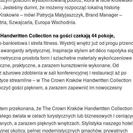
ski. Jesteśmy dumni, że możemy rozpocząć lokalną historię
 Krakowie – mówi Patrycja Matyjaszczyk, Brand Manager –
tria, Szwajcaria, Europa Wschodnia.
andwritten Collection na gości czekają 44 pokoje,
o-bankietowa i strefa fitness. Wystrój wnętrz już od progu przen
wangardy artystycznej. Inspiracje stylem art déco napotyka si
ometryczna prostota form i szlachetne materiały wykończeniowe
eczne, praktyczne, a zarazem kunsztownie wykonane. Od
żurowe zdobienia w sali konferencyjnej i restauracji aż po
styce streamline – w The Crown Kraków Handwritten Collection
otoczyć gości pięknem, a zarazem zapewnić im nowoczesny
estem przekonana, że The Crown Kraków Handwritten Collection
łego świata w celach turystycznych lub biznesowych i ceniący
nych, a zarazem pięknych wnętrzach. Stylistyka naszego hote
cyjnej okolicy, pełnej modernistycznych gmachów, prywatnych