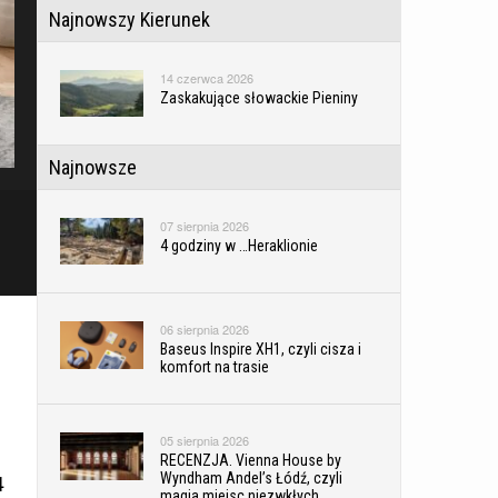
Najnowszy Kierunek
14 czerwca 2026
Zaskakujące słowackie Pieniny
Najnowsze
07 sierpnia 2026
4 godziny w …Heraklionie
06 sierpnia 2026
Baseus Inspire XH1, czyli cisza i
komfort na trasie
05 sierpnia 2026
RECENZJA. Vienna House by
4
Wyndham Andel’s Łódź, czyli
magia miejsc niezwkłych