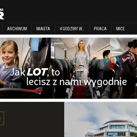
EXPLORE
ARCHIWUM
MIASTA
4 GODZINY W…
PRACA
MICE
ARCHIWUM
MIASTA
4 GODZINY W…
PRACA
MICE