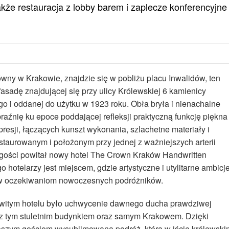
akże restauracja z lobby barem i zaplecze konferencyjne
wny w Krakowie, znajdzie się w pobliżu placu Inwalidów, ten
fasadę znajdującej się przy ulicy Królewskiej 6 kamienicy
 i oddanej do użytku w 1923 roku. Obła bryła i nienachalne
źnię ku epoce poddającej refleksji praktyczną funkcję piękna
resji, łączących kunszt wykonania, szlachetne materiały i
taurowanym i położonym przy jednej z ważniejszych arterii
gości powitał nowy hotel The Crown Kraków Handwritten
 hotelarzy jest miejscem, gdzie artystyczne i utylitarne ambicj
ciw oczekiwaniom nowoczesnych podróżników.
owitym hotelu było uchwycenie dawnego ducha prawdziwej
się z tym stuletnim budynkiem oraz samym Krakowem. Dzięki
szym gościom wysublimowaną podróż, która w iście królewski