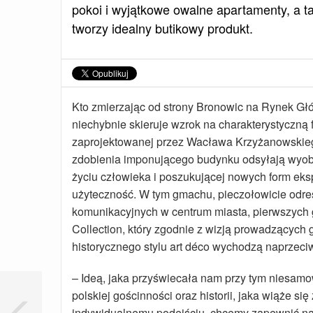
pokoi i wyjątkowe owalne apartamenty, a t
tworzy idealny butikowy produkt.
Kto zmierzając od strony Bronowic na Rynek Głó
niechybnie skieruje wzrok na charakterystyczną 
zaprojektowanej przez Wacława Krzyżanowskiego
zdobienia imponującego budynku odsyłają wyobra
życiu człowieka i poszukującej nowych form eksp
użyteczność. W tym gmachu, pieczołowicie odres
komunikacyjnych w centrum miasta, pierwszych 
Collection, który zgodnie z wizją prowadzących go
historycznego stylu art déco wychodzą naprze
– Ideą, jaka przyświecała nam przy tym niesam
polskiej gościnności oraz historii, jaka wiąże 
indywidualnemu podejściu, chcemy zapewnić na