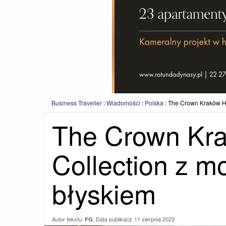
Business Traveller
:
Wiadomości
:
Polska
:
The Crown Kraków Ha
The Crown Kra
Collection z m
błyskiem
Autor tekstu:
, Data publikacji:
11 sierpnia 2023
FG