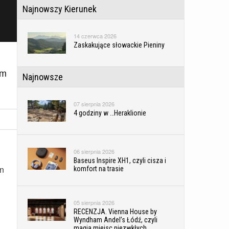
Najnowszy Kierunek
14 czerwca 2026
Zaskakujące słowackie Pieniny
em
Najnowsze
07 sierpnia 2026
4 godziny w …Heraklionie
06 sierpnia 2026
Baseus Inspire XH1, czyli cisza i
an
komfort na trasie
05 sierpnia 2026
RECENZJA. Vienna House by
Wyndham Andel’s Łódź, czyli
magia miejsc niezwkłych