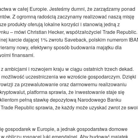
gactwa w całej Europie. Jesteśmy dumni, że zarządzamy ponad
entów. Z ogromną radością zaczynamy realizować naszą misję
ze produkty oferują lokalne korzyści i stanowią jedną z
ynku – mówi Christian Hecker, współzałożyciel Trade Republic.
kalnej karcie dającej 1% zwrotu Saveback, polskim numerom IB
eramy nowy, efektywny sposób budowania majątku dla
woimi finansami.
z ambicjami i rozwojem kraju w ciągu ostatnich trzech dekad.
ć możliwość uczestniczenia we wzroście gospodarczym. Dzięki
 prowizji za przewalutowanie oraz darmowemu realizowaniu
ryptowalut, platforma sprawia, że inwestowanie staje się
c klientom pełną stawkę depozytową Narodowego Banku
 Trade Republic sprawia, że każdy może uzyskać zwrot ze swo
h się gospodarek w Europie, a jednak gospodarstwa domowe
ą w obliczu rosnącej luki emerytalnej. Aby budować majątek,