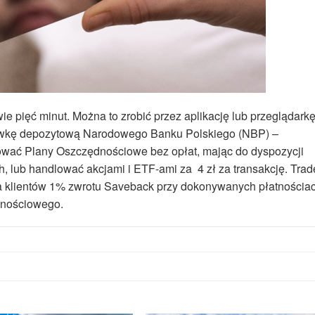
e pięć minut. Można to zrobić przez aplikację lub przeglądarkę
tawkę depozytową Narodowego Banku Polskiego (NBP) –
zować Plany Oszczędnościowe bez opłat, mając do dyspozycji
, lub handlować akcjami i ETF-ami za 4 zł za transakcję. Trad
dza klientów 1% zwrotu Saveback przy dokonywanych płatnościa
dnościowego.