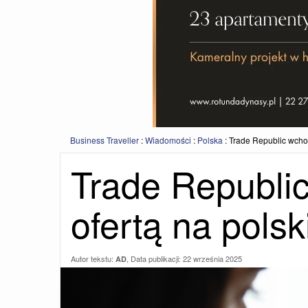
Business Traveller
:
Wiadomości
:
Polska
:
Trade Republic wchod
Trade Republi
ofertą na polsk
Autor tekstu:
, Data publikacji:
22 września 2025
AD