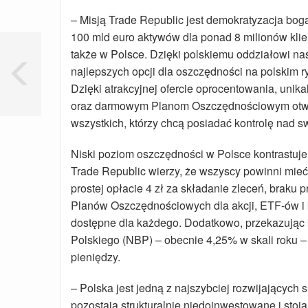
– Misją Trade Republic jest demokratyzacja bo
100 mld euro aktywów dla ponad 8 milionów kli
także w Polsce. Dzięki polskiemu oddziałowi nas
najlepszych opcji dla oszczędności na polskim r
Dzięki atrakcyjnej ofercie oprocentowania, uni
oraz darmowym Planom Oszczędnościowym otwi
wszystkich, którzy chcą posiadać kontrolę nad s
Niski poziom oszczędności w Polsce kontrastuje 
Trade Republic wierzy, że wszyscy powinni mie
prostej opłacie 4 zł za składanie zleceń, braku
Planów Oszczędnościowych dla akcji, ETF-ów i k
dostępne dla każdego. Dodatkowo, przekazują
Polskiego (NBP) – obecnie 4,25% w skali roku –
pieniędzy.
– Polska jest jedną z najszybciej rozwijającyc
pozostają strukturalnie niedoinwestowane i stoj