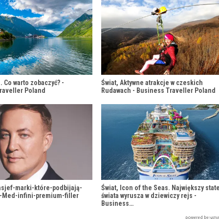
. Co warto zobaczyć? -
Świat, Aktywne atrakcje w czeskich
raveller Poland
Rudawach - Business Traveller Poland
sjef-marki-które-podbijają-
Świat, Icon of the Seas. Największy stat
-Med-infini-premium-filler
świata wyrusza w dziewiczy rejs -
Business…