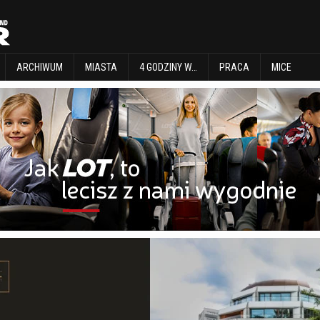
EXPLORE
ARCHIWUM
MIASTA
4 GODZINY W…
PRACA
MICE
ARCHIWUM
MIASTA
4 GODZINY W…
PRACA
MICE