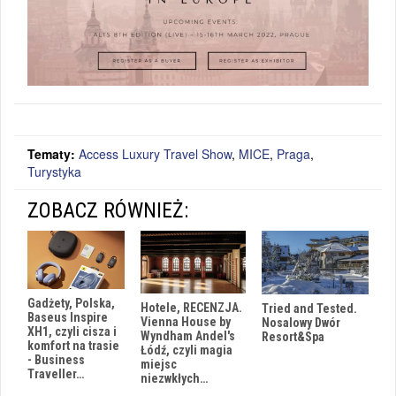
Tematy:
Access Luxury Travel Show
,
MICE
,
Praga
,
Turystyka
ZOBACZ RÓWNIEŻ:
Gadżety, Polska,
Hotele, RECENZJA.
Tried and Tested.
Baseus Inspire
Vienna House by
Nosalowy Dwór
XH1, czyli cisza i
Wyndham Andel's
Resort&Spa
komfort na trasie
Łódź, czyli magia
- Business
miejsc
Traveller…
niezwkłych…