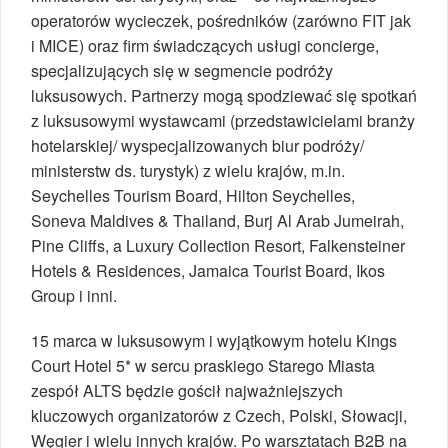
operatorów wycieczek, pośredników (zarówno FIT jak
i MICE) oraz firm świadczących usługi concierge,
specjalizujących się w segmencie podróży
luksusowych. Partnerzy mogą spodziewać się spotkań
z luksusowymi wystawcami (przedstawicielami branży
hotelarskiej/ wyspecjalizowanych biur podróży/
ministerstw ds. turystyk) z wielu krajów, m.in.
Seychelles Tourism Board, Hilton Seychelles,
Soneva Maldives & Thailand, Burj Al Arab Jumeirah,
Pine Cliffs, a Luxury Collection Resort, Falkensteiner
Hotels & Residences, Jamaica Tourist Board, Ikos
Group i inni.
15 marca w luksusowym i wyjątkowym hotelu Kings
Court Hotel 5* w sercu praskiego Starego Miasta
zespół ALTS będzie gościł najważniejszych
kluczowych organizatorów z Czech, Polski, Słowacji,
Węgier i wielu innych krajów. Po warsztatach B2B na