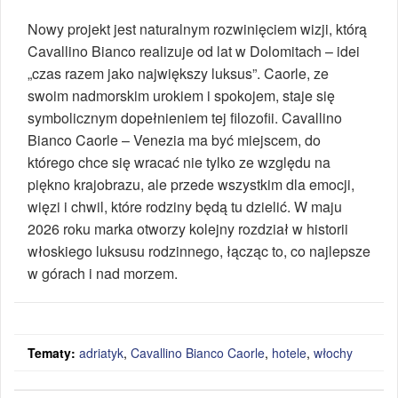
Nowy projekt jest naturalnym rozwinięciem wizji, którą
Cavallino Bianco realizuje od lat w Dolomitach – idei
„czas razem jako największy luksus”. Caorle, ze
swoim nadmorskim urokiem i spokojem, staje się
symbolicznym dopełnieniem tej filozofii. Cavallino
Bianco Caorle – Venezia ma być miejscem, do
którego chce się wracać nie tylko ze względu na
piękno krajobrazu, ale przede wszystkim dla emocji,
więzi i chwil, które rodziny będą tu dzielić. W maju
2026 roku marka otworzy kolejny rozdział w historii
włoskiego luksusu rodzinnego, łącząc to, co najlepsze
w górach i nad morzem.
i
Tematy:
adriatyk
,
Cavallino Bianco Caorle
,
hotele
,
włochy