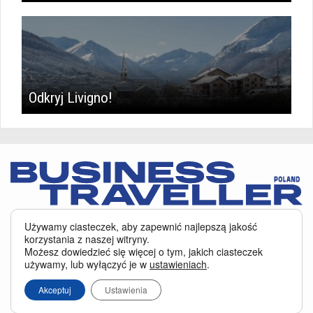
Odkryj Livigno!
Serwis BusinessTraveller.pl wykorzystuje pliki cookies
oraz inne
Używamy ciasteczek, aby zapewnić najlepszą jakość
technologie o analogicznym charakterze, przede wszystkim w celu
korzystania z naszej witryny.
zapewnienia Państwu najlepszej jakości oferowanych usług, a ponadto w
Możesz dowiedzieć się więcej o tym, jakich ciasteczek
celach statystycznych i reklamowych. Korzystanie z serwisu oznacza, że pliki
używamy, lub wyłączyć je w
ustawieniach
.
te będą zapisywane w Państwa komputerze. Więcej na temat
plików cookies
.
Właścicielem serwisu jest firma Business Traveller Central Europe Sp. z o.o.
Akceptuj
Ustawienia
Przełęczy 172, 04-965 Warszawa