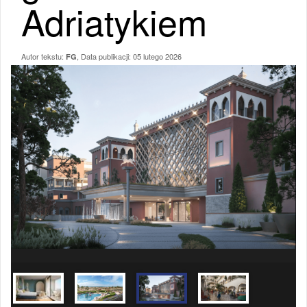
Adriatykiem
Autor tekstu:
, Data publikacji:
05 lutego 2026
FG