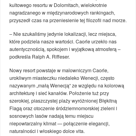
kultowego resortu w Dolomitach, wielokrotnie
nagradzanego w międzynarodowych rankingach,
przyszedł czas na przeniesienie tej filozofii nad morze.
– Nie szukaliśmy jedynie lokalizacji, lecz miejsca,
które podziela nasze wartości. Caorle urzekło nas
autentycznością, spokojem i wyjątkową atmosferą –
podkreśla Ralph A. Riffeser.
Nowy resort powstaje w malowniczym Caorle,
urokliwym miasteczku niedaleko Wenecji, często
nazywanym „małą Wenecją” ze względu na kolorową
architekturę i sieć kanałów. Położenie tuż przy
szerokiej, piaszczystej plaży wyróżnionej Błękitną
Flagą oraz otoczenie śródziemnomorskiej zieleni i
sosnowych lasów nadają temu miejscu
niepowtarzalny klimat — połączenie elegancji,
naturalności i włoskiego dolce vita.