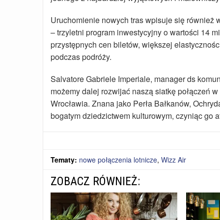
Uruchomienie nowych tras wpisuje się również w
– trzyletni program inwestycyjny o wartości 14 m
przystępnych cen biletów, większej elastyczno
podczas podróży.
Salvatore Gabriele Imperiale, manager ds komun
możemy dalej rozwijać naszą siatkę połączeń w 
Wrocławia. Znana jako Perła Bałkanów, Ochryda 
bogatym dziedzictwem kulturowym, czyniąc go 
Tematy:
nowe połączenia lotnicze
,
Wizz Air
ZOBACZ RÓWNIEŻ: