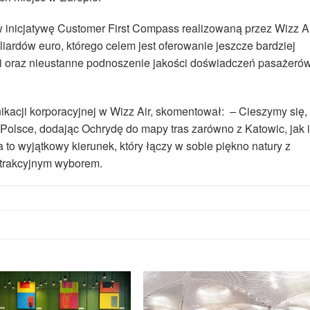
 inicjatywę Customer First Compass realizowaną przez Wizz A
iliardów euro, którego celem jest oferowanie jeszcze bardziej
ści oraz nieustanne podnoszenie jakości doświadczeń pasażeró
ikacji korporacyjnej w Wizz Air, skomentował: – Cieszymy się,
Polsce, dodając Ochrydę do mapy tras zarówno z Katowic, jak i
to wyjątkowy kierunek, który łączy w sobie piękno natury z
atrakcyjnym wyborem.