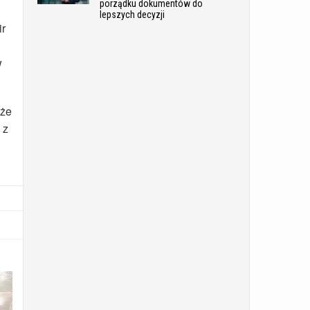
porządku dokumentów do
lepszych decyzji
ir
w
 że
 z