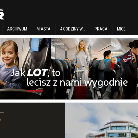
EXPLORE
ARCHIWUM
MIASTA
4 GODZINY W…
PRACA
MICE
ARCHIWUM
MIASTA
4 GODZINY W…
PRACA
MICE