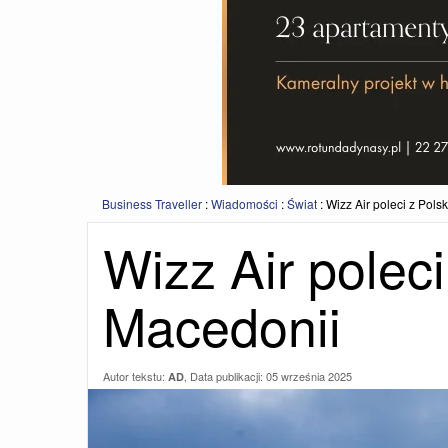
Business Traveller
:
Wiadomości
:
Świat
:
Wizz Air poleci z Pols
Wizz Air poleci
Macedonii
Autor tekstu:
, Data publikacji:
05 września 2025
AD