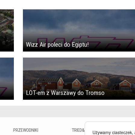
Wizz Air poleci do Egiptu!
LOT-em z Warszawy do Tromso
PRZEWODNIKI
TRIED&TESTED
B
Używamy ciasteczek, 