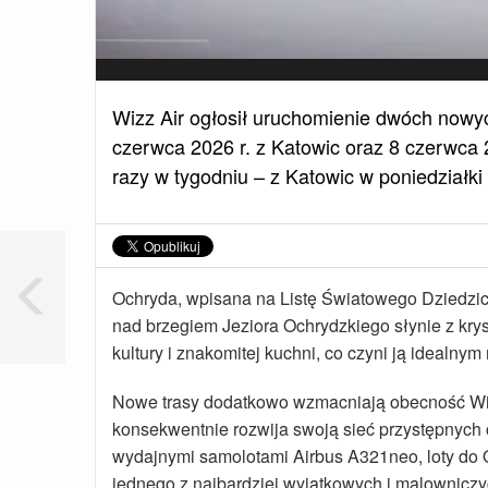
Wizz Air ogłosił uruchomienie dwóch nowyc
czerwca 2026 r. z Katowic oraz 8 czerwca 
razy w tygodniu – z Katowic w poniedziałki i
Ochryda, wpisana na Listę Światowego Dziedzi
nad brzegiem Jeziora Ochrydzkiego słynie z krys
kultury i znakomitej kuchni, co czyni ją idealny
Nowe trasy dodatkowo wzmacniają obecność Wizz 
konsekwentnie rozwija swoją sieć przystępnyc
wydajnymi samolotami Airbus A321neo, loty d
jednego z najbardziej wyjątkowych i malowniczy