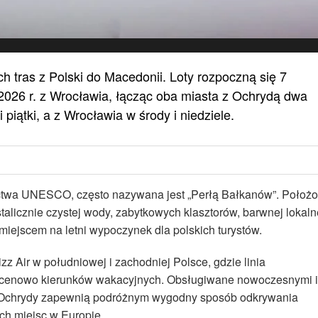
h tras z Polski do Macedonii. Loty rozpoczną się 7
2026 r. z Wrocławia, łącząc oba miasta z Ochrydą dwa
 piątki, a z Wrocławia w środy i niedziele.
ctwa UNESCO, często nazywana jest „Perłą Bałkanów”. Położ
talicznie czystej wody, zabytkowych klasztorów, barwnej lokaln
m miejscem na letni wypoczynek dla polskich turystów.
Air w południowej i zachodniej Polsce, gdzie linia
h cenowo kierunków wakacyjnych. Obsługiwane nowoczesnymi i
o Ochrydy zapewnią podróżnym wygodny sposób odkrywania
ch miejsc w Europie.