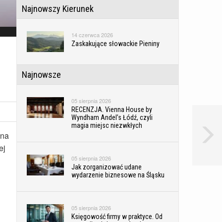
Najnowszy Kierunek
14 czerwca 2026
Zaskakujące słowackie Pieniny
Najnowsze
05 sierpnia 2026
RECENZJA. Vienna House by
Wyndham Andel’s Łódź, czyli
magia miejsc niezwkłych
ona
ej
05 sierpnia 2026
Jak zorganizować udane
wydarzenie biznesowe na Śląsku
05 sierpnia 2026
Księgowość firmy w praktyce. Od