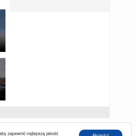
USINESS TRAVELLER
aby zapewnić najlepszą jakość
Akceptuj