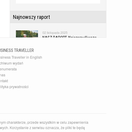
Najnowszy raport
02 listopada 2025
NASZ RAPORT. Najszczęśliwsze
kraje świata
USINESS TRAVELLER
siness Traveller in English
Najnowsza Galeria
chiwum wydań
enumerata
10 grudnia 2015
nas
20 najlepszych akcesoriów
ntakt
podróżnych
lityka prywatności
Najnowszy Kierunek
14 czerwca 2026
Zaskakujące słowackie Pieniny
nym charakterze, przede wszystkim w celu zapewnienia
ych. Korzystanie z serwisu oznacza, że pliki te będą