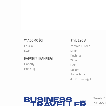
WIADOMOŚCI
STYL ŻYCIA
Polska
Zdrowie i uroda
Świat
Moda
Kuchnia
RAPORTY I RANKINGI
Wino
Raporty
Golf
Rankingi
Kultura
Samochody
dlafirm.pracuj.pl
Serwis Bu
Państwu n