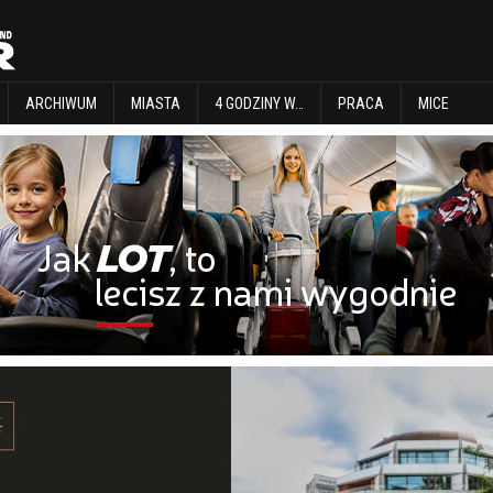
EXPLORE
ARCHIWUM
MIASTA
4 GODZINY W…
PRACA
MICE
ARCHIWUM
MIASTA
4 GODZINY W…
PRACA
MICE