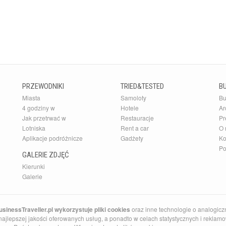
PRZEWODNIKI
TRIED&TESTED
B
Miasta
Samoloty
Bu
4 godziny w
Hotele
Ar
Jak przetrwać w
Restauracje
Pr
Lotniska
Rent a car
O 
Aplikacje podróżnicze
Gadżety
Ko
Po
GALERIE ZDJĘĆ
Kierunki
Galerie
sinessTraveller.pl wykorzystuje pliki cookies
oraz inne technologie o analogicz
ajlepszej jakości oferowanych usług, a ponadto w celach statystycznych i reklamow