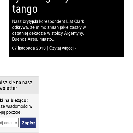
tango
Nasz brytyjski korespondent Liat Clark
|
odkrywa, że mimo zmian jakie zaszły w
ostatniej dekadzie w stolicy Argentyny,
Buenos Aires, miasto...
07 listopada 2013 | Czytaj więcej ›
isz się na nasz
wsletter
ź na bieżąco!
ze wiadomości w
jej poczcie.