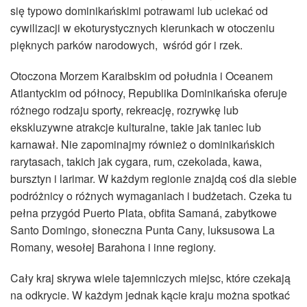
się typowo dominikańskimi potrawami lub uciekać od
cywilizacji w ekoturystycznych kierunkach w otoczeniu
pięknych parków narodowych, wśród gór i rzek.
Otoczona Morzem Karaibskim od południa i Oceanem
Atlantyckim od północy, Republika Dominikańska oferuje
różnego rodzaju sporty, rekreację, rozrywkę lub
ekskluzywne atrakcje kulturalne, takie jak taniec lub
karnawał. Nie zapominajmy również o dominikańskich
rarytasach, takich jak cygara, rum, czekolada, kawa,
bursztyn i larimar. W każdym regionie znajdą coś dla siebie
podróżnicy o różnych wymaganiach i budżetach. Czeka tu
pełna przygód Puerto Plata, obfita Samaná, zabytkowe
Santo Domingo, słoneczna Punta Cany, luksusowa La
Romany, wesołej Barahona i inne regiony.
Cały kraj skrywa wiele tajemniczych miejsc, które czekają
na odkrycie. W każdym jednak kącie kraju można spotkać