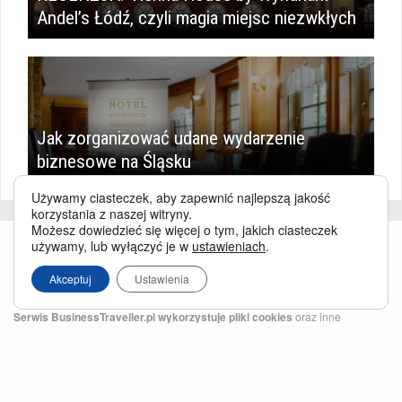
Andel’s Łódź, czyli magia miejsc niezwkłych
Jak zorganizować udane wydarzenie
biznesowe na Śląsku
Używamy ciasteczek, aby zapewnić najlepszą jakość
korzystania z naszej witryny.
Możesz dowiedzieć się więcej o tym, jakich ciasteczek
używamy, lub wyłączyć je w
ustawieniach
.
Akceptuj
Ustawienia
Serwis BusinessTraveller.pl wykorzystuje pliki cookies
oraz inne
technologie o analogicznym charakterze, przede wszystkim w celu
zapewnienia Państwu najlepszej jakości oferowanych usług, a ponadto w
celach statystycznych i reklamowych. Korzystanie z serwisu oznacza, że pliki
te będą zapisywane w Państwa komputerze. Więcej na temat
plików cookies
.