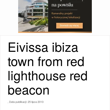
Eivissa ibiza
town from red
lighthouse red
beacon
, Data publikacji:
25 lipca 2013