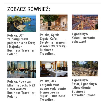
ZOBACZ RÓWNIEŻ:
4 godziny w
Polska, Sylvia
Polska, LOT
Katanii, co warto
Crystal Cafe.
zainaugurował
zobaczyć?
Świątynia harmonii
połączenia na Kretę
w sercu Warszawy -
i Majorkę -
Business
Business Traveller
Traveller…
Poland
4 godziny w...,
Polska, Jak
Polska, Nowy bar
Świat, 4 godziny w
zorganizować
Ether na dachu NYX
…Heraklionie -
udane wydarzenie
Hotel Warsaw -
Business
biznesowe na
Business Traveller
Traveller Poland
Śląsku - Business
Poland
Traveller…