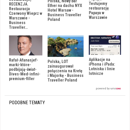
Polska, Nowy bar
Testujemy
RECENZJA.
Ether na dachu NYX
restaurację
Restauracja
Hotel Warsaw -
Papaya w
Czerwony Wieprz w
Business Traveller
Warszawie
Warszawie -
Poland
Business
Traveller…
Aplikacje na
Rafał-Afanasjef-
Polska, LOT
iPhona i iPada:
marki-które-
zainaugurował
Lotniska i linie
podbijają-świat-
połączenia na Kretę
lotnicze
Dives-Med-infini-
i Majorkę - Business
premium-filler
Traveller Poland
PODOBNE TEMATY