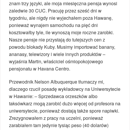
znam trzy języki, ale moja miesięczna pensja wynosi
zaledwie 30 CUC. Pracuję przez sześć dni w
tygodniu, ale nigdy nie wyjechałem poza Hawanę,
ponieważ wynajem samochodu na pięć dni
kosztowałby tyle, ile wynoszą moje roczne zarobki.
Nasze pensje nie przystają do tutejszych cen z
powodu blokady Kuby. Musimy importować banany,
ananasy, telewizory i wiele innych produktów –
wyjaśnia Martin, właściciel ośmiopokojowego
pensjonatu w Havana Centro.
Przewodnik Nelson Albuquerque tłumaczy mi,
dlaczego rzucił posadę wykładowcy na Uniwersytecie
w Hawanie: – Sprzedawca orzeszków albo
taksówkarz mogą zarobić dużo więcej od profesora na
uniwersytecie, ponieważ dostają także spore napiwki.
Zrezygnowałem z pracy na uczelni, ponieważ
zarabiałem tam jedynie tysiąc peso (40 dolarów)