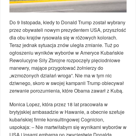
Do 9 listopada, kiedy to Donald Trump został wybrany
przez obywateli nowym prezydentem USA, przyszłość
dla obu krajów rysowała się w różowych kolorach.
Teraz jednak sytuacja znów uległa zmianie. Tuż po
ogłoszeniu wyników wyborów w Ameryce Kubańskie
Rewolucyjne Siły Zbrojne rozpoczęły pięciodniowe
manewry, mające przygotować żołnierzy do
„wzmożonych działań wroga”. Nie ma w tym nic
dziwnego, skoro w swojej kampanii Trump obiecywał
zerwanie porozumienia, które Obama zawarł z Kubą.
Monica Lopez, która przez 18 lat pracowała w
brytyjskiej ambasadzie w Hawanie, a obecnie szefuje
kubańskiej firmie konsultingowej Cognicion,
uspokaja: – Nie martwiłabym się wynikami wyborów w
USA i losami embarga po zwycięstwie Donalda