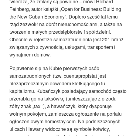
twierdzą, że zmiany są powolne – mówi Richard
Feinberg, autor książki „Open for Business: Building
the New Cuban Economy”. Dopiero sześć lat temu
rząd zezwolił na obrót nieruchomościami, a także na
tworzenie małych przedsiębiorstw i spółdzielni.
Obecnie w rejestrze samozatrudnienia jest 201 branż
związanych z żywnością, usługami, transportem i
wynajmem domów.
Pojawienie się na Kubie pierwszych osób
samozatrudnionych (tzw. cuentapropista) jest
niezaprzeczalnym dowodem kiełkującego tu
kapitalizmu. Kubańczyk posiadający samochód często
przerabia go na taksówkę (umieszczając z przodu
żółty znak „taxi”), a hawańczyk, który dysponuje
wolnym pokojem, zamieszcza ogłoszenie na portalu
ogłoszeniowym homestay.com. Na podniszczonych
ulicach Hawany widoczne są symbole kotwicy,