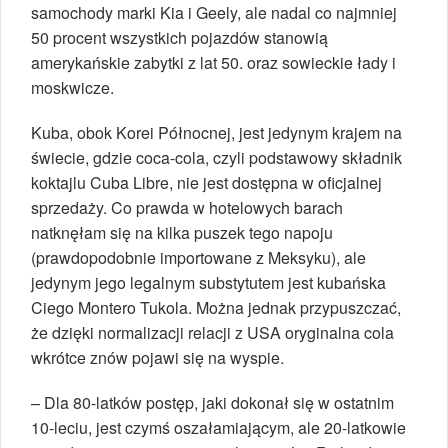
samochody marki Kia i Geely, ale nadal co najmniej
50 procent wszystkich pojazdów stanowią
amerykańskie zabytki z lat 50. oraz sowieckie łady i
moskwicze.
Kuba, obok Korei Północnej, jest jedynym krajem na
świecie, gdzie coca-cola, czyli podstawowy składnik
koktajlu Cuba Libre, nie jest dostępna w oficjalnej
sprzedaży. Co prawda w hotelowych barach
natknęłam się na kilka puszek tego napoju
(prawdopodobnie importowane z Meksyku), ale
jedynym jego legalnym substytutem jest kubańska
Ciego Montero Tukola. Można jednak przypuszczać,
że dzięki normalizacji relacji z USA oryginalna cola
wkrótce znów pojawi się na wyspie.
– Dla 80-latków postęp, jaki dokonał się w ostatnim
10-leciu, jest czymś oszałamiającym, ale 20-latkowie