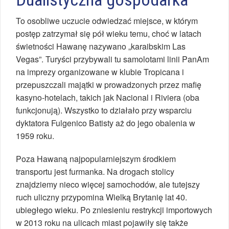
To osobliwe uczucie odwiedzać miejsce, w którym
postęp zatrzymał się pół wieku temu, choć w latach
świetności Hawanę nazywano „karaibskim Las
Vegas”. Turyści przybywali tu samolotami linii PanAm
na imprezy organizowane w klubie Tropicana i
przepuszczali majątki w prowadzonych przez mafię
kasyno-hotelach, takich jak Nacional i Riviera (oba
funkcjonują). Wszystko to działało przy wsparciu
dyktatora Fulgenico Batisty aż do jego obalenia w
1959 roku.
Poza Hawaną najpopularniejszym środkiem
transportu jest furmanka. Na drogach stolicy
znajdziemy nieco więcej samochodów, ale tutejszy
ruch uliczny przypomina Wielką Brytanię lat 40.
ubiegłego wieku. Po zniesieniu restrykcji importowych
w 2013 roku na ulicach miast pojawiły się także