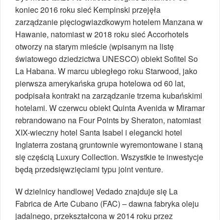
koniec 2016 roku sieć Kempinski przejęła
zarządzanie pięciogwiazdkowym hotelem Manzana w
Hawanie, natomiast w 2018 roku sieć Accorhotels
otworzy na starym mieście (wpisanym na listę
światowego dziedzictwa UNESCO) obiekt Sofitel So
La Habana. W marcu ubiegłego roku Starwood, jako
pierwsza amerykańska grupa hotelowa od 60 lat,
podpisała kontrakt na zarządzanie trzema kubańskimi
hotelami. W czerwcu obiekt Quinta Avenida w Miramar
rebrandowano na Four Points by Sheraton, natomiast
XIX-wieczny hotel Santa Isabel i elegancki hotel
Inglaterra zostaną gruntownie wyremontowane i staną
się częścią Luxury Collection. Wszystkie te inwestycje
będą przedsięwzięciami typu joint venture.
W dzielnicy handlowej Vedado znajduje się La
Fabrica de Arte Cubano (FAC) – dawna fabryka oleju
jadalnego, przekształcona w 2014 roku przez