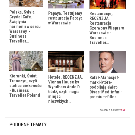
Polska, Sylvia
Papaya. Testujemy
Restauracje,
Crystal Cafe.
restaurację Papaya
RECENZJA.
Świątynia
w Warszawie
Restauracja
harmonii w sercu
Czerwony Wieprz w
Warszawy -
Warszawie -
Business
Business
Traveller…
Traveller…
Kierunki, Świat,
Hotele, RECENZJA.
Rafał-Afanasjef-
Trenczyn, czyli
Vienna House by
marki-które-
stolica ciekawości
Wyndham Andel's
podbijają-świat-
- Business
Łódź, czyli magia
Dives-Med-infini-
Traveller Poland
miejsc
premium-filler
niezwkłych…
PODOBNE TEMATY