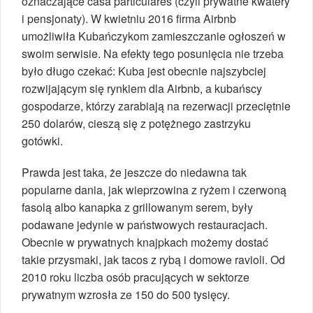
oznaczające casa particulares (czyli prywatne kwatery
i pensjonaty). W kwietniu 2016 firma Airbnb
umożliwiła Kubańczykom zamieszczanie ogłoszeń w
swoim serwisie. Na efekty tego posunięcia nie trzeba
było długo czekać: Kuba jest obecnie najszybciej
rozwijającym się rynkiem dla Airbnb, a kubańscy
gospodarze, którzy zarabiają na rezerwacji przeciętnie
250 dolarów, cieszą się z potężnego zastrzyku
gotówki.
Prawda jest taka, że jeszcze do niedawna tak
popularne dania, jak wieprzowina z ryżem i czerwoną
fasolą albo kanapka z grillowanym serem, były
podawane jedynie w państwowych restauracjach.
Obecnie w prywatnych knajpkach możemy dostać
takie przysmaki, jak tacos z rybą i domowe ravioli. Od
2010 roku liczba osób pracujących w sektorze
prywatnym wzrosła ze 150 do 500 tysięcy.