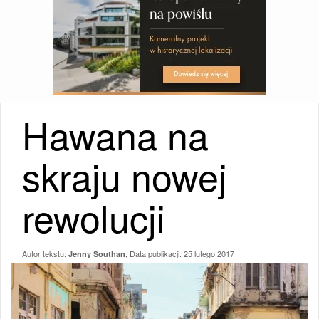
Hawana na
skraju nowej
rewolucji
Autor tekstu:
, Data publikacji:
25 lutego 2017
Jenny Southan