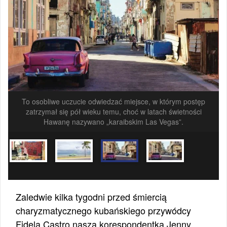
To osobliwe uczucie odwiedzać miejsce, w którym postęp
zatrzymał się pół wieku temu, choć w latach świetności
Hawanę nazywano „karaibskim Las Vegas”.
Zaledwie kilka tygodni przed śmiercią
charyzmatycznego kubańskiego przywódcy
Fidela Castro nasza korespondentka Jenny