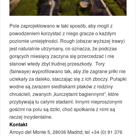
Pole zaprojektowano w taki sposób, aby mogli z
powodzeniem korzystać z niego gracze o każdym
poziomie umiejętności. Rough (obszar wyższej trawy)
jest naturalnie utrzymany, co oznacza, że podczas
gorących miesięcy zaczyna się przerzedzać i nie
stanowi wtedy zbyt trudnej przeszkody. Tory
(fairwaye) wyprofilowano tak, aby źle zagrane piłki nie
uciekały za daleko, staczając się z ich zboczy. Pułapki
wodne są zarazem siedliskami ptaków z rodziny
chruścieli, zwanych „kurczętami bagiennymi”, które
przybywają tu całymi stadami. Innymi nieproszonymi
gośćmi na polu są dziki, choć spotkania z nimi są
raczej incydentalne.
Kontakt
Arroyo del Monte 5, 28036 Madrid; tel +34 (0) 91 376