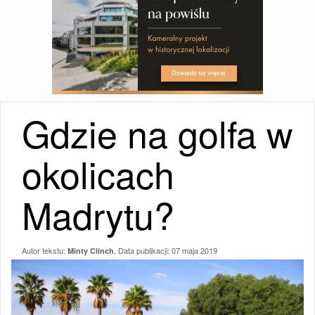
Gdzie na golfa w
okolicach
Madrytu?
Autor tekstu:
, Data publikacji:
07 maja 2019
Minty Clinch