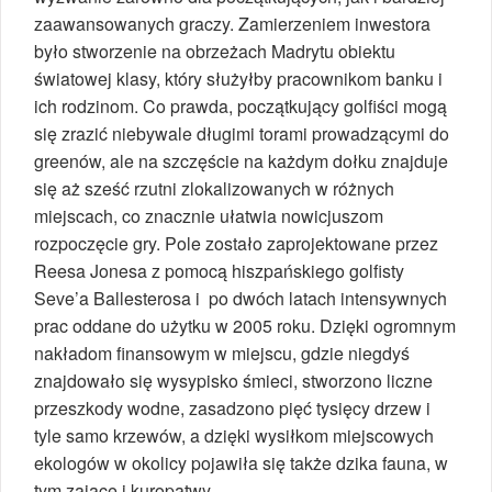
zaawansowanych graczy. Zamierzeniem inwestora
było stworzenie na obrzeżach Madrytu obiektu
światowej klasy, który służyłby pracownikom banku i
ich rodzinom. Co prawda, początkujący golfiści mogą
się zrazić niebywale długimi torami prowadzącymi do
greenów, ale na szczęście na każdym dołku znajduje
się aż sześć rzutni zlokalizowanych w różnych
miejscach, co znacznie ułatwia nowicjuszom
rozpoczęcie gry. Pole zostało zaprojektowane przez
Reesa Jonesa z pomocą hiszpańskiego golfisty
Seve’a Ballesterosa i po dwóch latach intensywnych
prac oddane do użytku w 2005 roku. Dzięki ogromnym
nakładom finansowym w miejscu, gdzie niegdyś
znajdowało się wysypisko śmieci, stworzono liczne
przeszkody wodne, zasadzono pięć tysięcy drzew i
tyle samo krzewów, a dzięki wysiłkom miejscowych
ekologów w okolicy pojawiła się także dzika fauna, w
tym zające i kuropatwy.