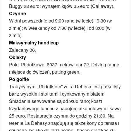
Buggy 28 euro; wynajem kijów 35 euro (Callaway).
Czynne
W dni powszednie od 9:00 rano (w lecie) i 9:30 (w
zimie); w weekendy od 7:00 (w lecie) i od 8:00 (w
zimie)
Maksymalny handicap
Zalecany 36.
Obiekty
Pole 18-dołkowe, 6037 metrów, par 72. Driving range,
miejsce do ćwiczeń, putting green.
Po golfie
Tradycyjnym „19 dołkiem” w La Dehesa jest półkolisty
bar z wysokimi stołkami i cynkowanym blatem.
Śniadania serwowane są od 9:00 rano; koszt
trzydaniowego lunchu z napojem alkoholowym i kawą:
25 euro. Restauracja czynna do godziny 21:30. Na
terenie La Dehesy znajdują się także korty do tenisa i
squasha, boisko do piłki nożnej, basen oraz kąciki i