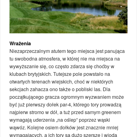
Wrażenia
Niezaprzeczalnym atutem tego miejsca jest panująca
tu swobodna atmosfera, w której nie ma miejsca na
wywyższanie się, co często zdarza się choćby w
klubach brytyjskich. Tutejsze pole powstało na
otwartych terenach wiejskich, choć w niektórych
sekcjach zahacza ono także o pobliski las. Dla
początkującego gracza ogromnym wyzwaniem może
być już pierwszy dołek par-4, którego tory prowadzą
najpierw stromo w dół, a tuż przed samym greenem
wymagają uderzenia „na oślep” poprzez wąski
wąwóz. Kolejne osiem dołków jest znacznie mniej
wymagających, a ich tory są dużo szersze i wiodą