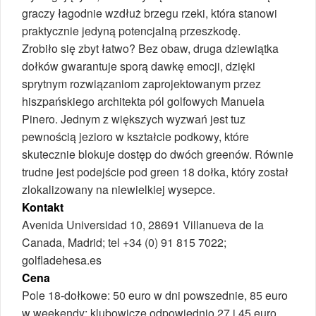
graczy łagodnie wzdłuż brzegu rzeki, która stanowi
praktycznie jedyną potencjalną przeszkodę.
Zrobiło się zbyt łatwo? Bez obaw, druga dziewiątka
dołków gwarantuje sporą dawkę emocji, dzięki
sprytnym rozwiązaniom zaprojektowanym przez
hiszpańskiego architekta pól golfowych Manuela
Pinero. Jednym z większych wyzwań jest tuz
pewnością jezioro w kształcie podkowy, które
skutecznie blokuje dostęp do dwóch greenów. Równie
trudne jest podejście pod green 18 dołka, który został
zlokalizowany na niewielkiej wysepce.
Kontakt
Avenida Universidad 10, 28691 Villanueva de la
Canada, Madrid; tel +34 (0) 91 815 7022;
golfladehesa.es
Cena
Pole 18-dołkowe: 50 euro w dni powszednie, 85 euro
w weekendy; klubowicze odpowiednio 27 i 45 euro.