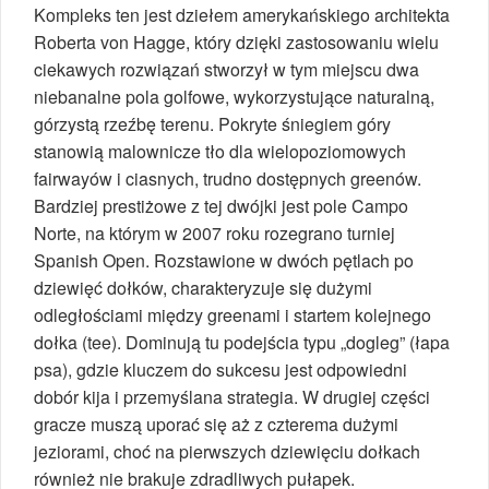
Kompleks ten jest dziełem amerykańskiego architekta
Roberta von Hagge, który dzięki zastosowaniu wielu
ciekawych rozwiązań stworzył w tym miejscu dwa
niebanalne pola golfowe, wykorzystujące naturalną,
górzystą rzeźbę terenu. Pokryte śniegiem góry
stanowią malownicze tło dla wielopoziomowych
fairwayów i ciasnych, trudno dostępnych greenów.
Bardziej prestiżowe z tej dwójki jest pole Campo
Norte, na którym w 2007 roku rozegrano turniej
Spanish Open. Rozstawione w dwóch pętlach po
dziewięć dołków, charakteryzuje się dużymi
odległościami między greenami i startem kolejnego
dołka (tee). Dominują tu podejścia typu „dogleg” (łapa
psa), gdzie kluczem do sukcesu jest odpowiedni
dobór kija i przemyślana strategia. W drugiej części
gracze muszą uporać się aż z czterema dużymi
jeziorami, choć na pierwszych dziewięciu dołkach
również nie brakuje zdradliwych pułapek.