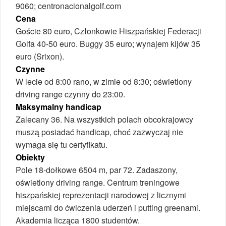
9060; centronacionalgolf.com
Cena
Goście 80 euro, Członkowie Hiszpańskiej Federacji
Golfa 40-50 euro. Buggy 35 euro; wynajem kijów 35
euro (Srixon).
Czynne
W lecie od 8:00 rano, w zimie od 8:30; oświetlony
driving range czynny do 23:00.
Maksymalny handicap
Zalecany 36. Na wszystkich polach obcokrajowcy
muszą posiadać handicap, choć zazwyczaj nie
wymaga się tu certyfikatu.
Obiekty
Pole 18-dołkowe 6504 m, par 72. Zadaszony,
oświetlony driving range. Centrum treningowe
hiszpańskiej reprezentacji narodowej z licznymi
miejscami do ćwiczenia uderzeń i putting greenami.
Akademia licząca 1800 studentów.