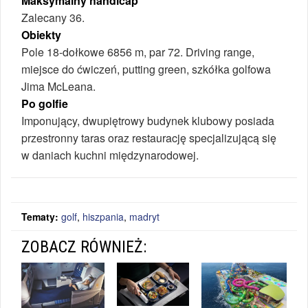
Maksymalny handicap
Zalecany 36.
Obiekty
Pole 18-dołkowe 6856 m, par 72. Driving range,
miejsce do ćwiczeń, putting green, szkółka golfowa
Jima McLeana.
Po golfie
Imponujący, dwupiętrowy budynek klubowy posiada
przestronny taras oraz restaurację specjalizującą się
w daniach kuchni międzynarodowej.
Tematy:
golf
,
hiszpania
,
madryt
ZOBACZ RÓWNIEŻ: