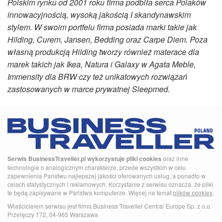
Polskim rynku od 2001 roku firma podbiła serca Polaków
innowacyjnością, wysoką jakością I skandynawskim
stylem. W swoim portfelu firma posiada marki takie jak
Hilding, Curem, Jansen, Bedding oraz Carpe Diem. Poza
własną produkcją Hilding tworzy również materace dla
marek takich jak Ikea, Natura i Galaxy w Agata Meble,
Immensity dla BRW czy też unikatowych rozwiązań
zastosowanych w marce prywatnej Sleepmed.
Serwis BusinessTraveller.pl wykorzystuje pliki cookies
oraz inne
technologie o analogicznym charakterze, przede wszystkim w celu
zapewnienia Państwu najlepszej jakości oferowanych usług, a ponadto w
celach statystycznych i reklamowych. Korzystanie z serwisu oznacza, że pliki
te będą zapisywane w Państwa komputerze. Więcej na temat
plików cookies
.
Właścicielem serwisu jest firma Business Traveller Central Europe Sp. z o.o.
Przełęczy 172, 04-965 Warszawa