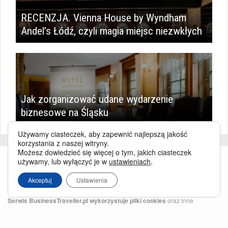
RECENZJA. Vienna House by Wyndham
Andel’s Łódź, czyli magia miejsc niezwkłych
Jak zorganizować udane wydarzenie
biznesowe na Śląsku
Używamy ciasteczek, aby zapewnić najlepszą jakość
korzystania z naszej witryny.
Możesz dowiedzieć się więcej o tym, jakich ciasteczek
używamy, lub wyłączyć je w
ustawieniach
.
Akceptuj
Ustawienia
Serwis BusinessTraveller.pl wykorzystuje pliki cookies
oraz inne
technologie o analogicznym charakterze, przede wszystkim w celu
zapewnienia Państwu najlepszej jakości oferowanych usług, a ponadto w
celach statystycznych i reklamowych. Korzystanie z serwisu oznacza, że pliki