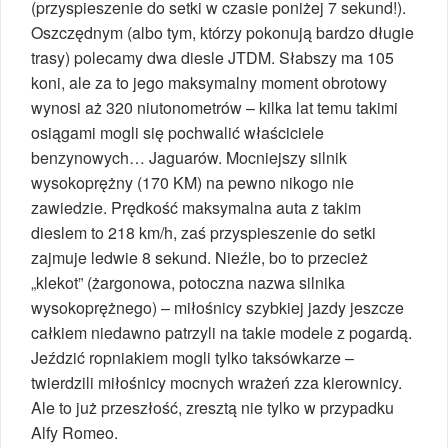
(przyspieszenie do setki w czasie poniżej 7 sekund!).
Oszczędnym (albo tym, którzy pokonują bardzo długie
trasy) polecamy dwa diesle JTDM. Słabszy ma 105
koni, ale za to jego maksymalny moment obrotowy
wynosi aż 320 niutonometrów – kilka lat temu takimi
osiągami mogli się pochwalić właściciele
benzynowych… Jaguarów. Mocniejszy silnik
wysokoprężny (170 KM) na pewno nikogo nie
zawiedzie. Prędkość maksymalna auta z takim
dieslem to 218 km/h, zaś przyspieszenie do setki
zajmuje ledwie 8 sekund. Nieźle, bo to przecież
„klekot” (żargonowa, potoczna nazwa silnika
wysokoprężnego) – miłośnicy szybkiej jazdy jeszcze
całkiem niedawno patrzyli na takie modele z pogardą.
Jeździć ropniakiem mogli tylko taksówkarze –
twierdzili miłośnicy mocnych wrażeń zza kierownicy.
Ale to już przeszłość, zresztą nie tylko w przypadku
Alfy Romeo.