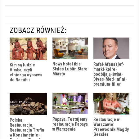
ZOBACZ RÓWNIEŻ:
Nowy hotel ibis
Rafał-Afanasjef-
Kim są ludzie
Styles Lublin Stare
marki-które-
Himba, czyli
Miasto
podbijają-świat-
etniczna wyprawa
Dives-Med-infini-
do Namibii
premium-filler
Papaya. Testujemy
Restauracje w
Polska,
restaurację Papaya
Warszawie:
Restauracje,
w Warszawie
Przewodnik Magdy
Restauracja Trufla
Gessler
w Konstancinie -