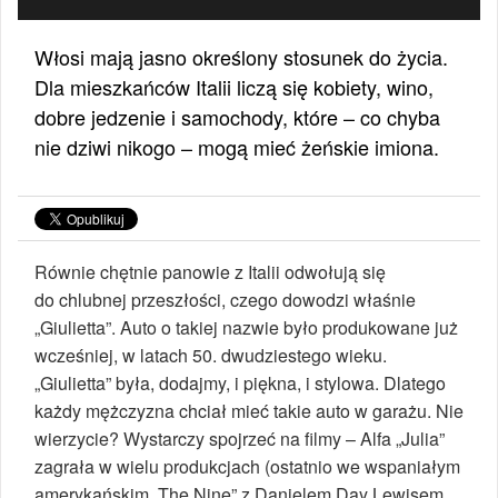
Włosi mają jasno określony stosunek do życia.
Dla mieszkańców Italii liczą się kobiety, wino,
dobre jedzenie i samochody, które – co chyba
nie dziwi nikogo – mogą mieć żeńskie imiona.
Równie chętnie panowie z Italii odwołują się
do chlubnej przeszłości, czego dowodzi właśnie
„Giulietta”. Auto o takiej nazwie było produkowane już
wcześniej, w latach 50. dwudziestego wieku.
„Giulietta” była, dodajmy, i piękna, i stylowa. Dlatego
każdy mężczyzna chciał mieć takie auto w garażu. Nie
wierzycie? Wystarczy spojrzeć na filmy – Alfa „Julia”
zagrała w wielu produkcjach (ostatnio we wspaniałym
amerykańskim „The Nine” z Danielem Day Lewisem