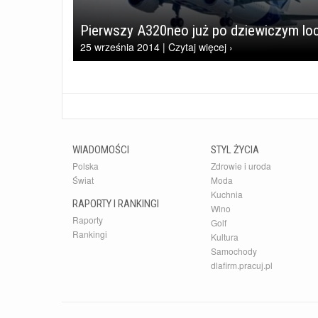
Pierwszy A320neo już po dziewiczym loc
25 września 2014 | Czytaj więcej ›
WIADOMOŚCI
STYL ŻYCIA
Polska
Zdrowie i uroda
Świat
Moda
Kuchnia
RAPORTY I RANKINGI
Wino
Raporty
Golf
Rankingi
Kultura
Samochody
dlafirm.pracuj.pl