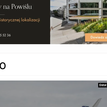
o
ŚWIA