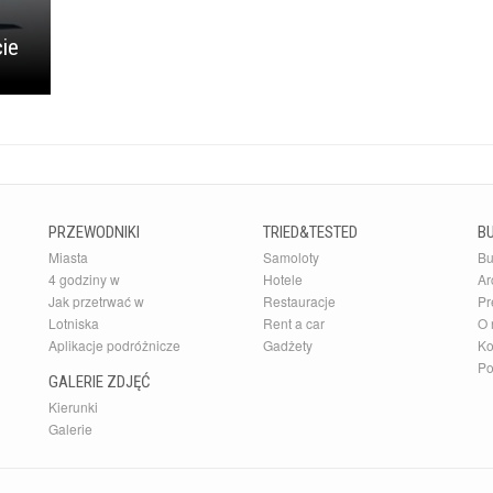
ie
PRZEWODNIKI
TRIED&TESTED
B
Miasta
Samoloty
Bu
4 godziny w
Hotele
Ar
Jak przetrwać w
Restauracje
Pr
Lotniska
Rent a car
O 
Aplikacje podróżnicze
Gadżety
Ko
Po
GALERIE ZDJĘĆ
Kierunki
Galerie