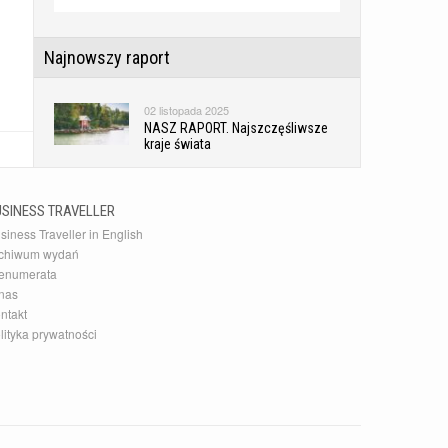
Najnowszy raport
02 listopada 2025
NASZ RAPORT. Najszczęśliwsze
kraje świata
Najnowsza Galeria
USINESS TRAVELLER
siness Traveller in English
10 grudnia 2015
chiwum wydań
20 najlepszych akcesoriów
enumerata
podróżnych
nas
ntakt
lityka prywatności
Najnowszy Kierunek
14 czerwca 2026
Zaskakujące słowackie Pieniny