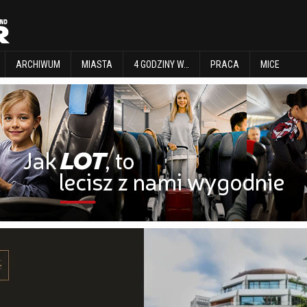
EXPLORE
ARCHIWUM
MIASTA
4 GODZINY W…
PRACA
MICE
ARCHIWUM
MIASTA
4 GODZINY W…
PRACA
MICE