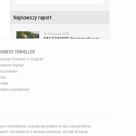
Najnowszy raport
02 listopada 2025
NASZ RAPORT. Najszczęśliwsze
kraje świata
USINESS TRAVELLER
siness Traveller in English
Najnowsza Galeria
chiwum wydań
enumerata
10 grudnia 2015
nas
20 najlepszych akcesoriów
ntakt
podróżnych
lityka prywatności
Najnowszy Kierunek
14 czerwca 2026
Zaskakujące słowackie Pieniny
nym charakterze, przede wszystkim w celu zapewnienia
ych. Korzystanie z serwisu oznacza, że pliki te będą