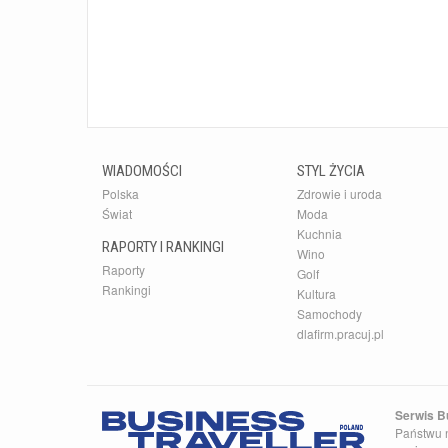
WIADOMOŚCI
STYL ŻYCIA
Polska
Zdrowie i uroda
Świat
Moda
Kuchnia
RAPORTY I RANKINGI
Wino
Raporty
Golf
Rankingi
Kultura
Samochody
dlafirm.pracuj.pl
Serwis Bu
Państwu n