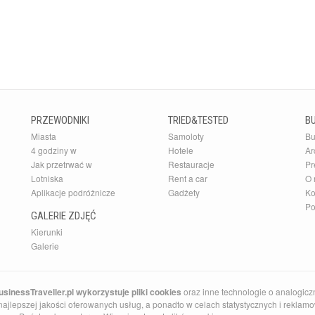
PRZEWODNIKI
TRIED&TESTED
B
Miasta
Samoloty
Bu
4 godziny w
Hotele
Ar
Jak przetrwać w
Restauracje
Pr
Lotniska
Rent a car
O 
Aplikacje podróżnicze
Gadżety
Ko
Po
GALERIE ZDJĘĆ
Kierunki
Galerie
sinessTraveller.pl wykorzystuje pliki cookies
oraz inne technologie o analogicz
ajlepszej jakości oferowanych usług, a ponadto w celach statystycznych i reklamow