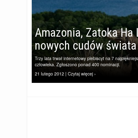
Amazonia, Zatoka Ha 
nowych cudów świata
Trzy lata trwał internetowy plebiscyt na 7 najpiękniej
człowieka. Zgłoszono ponad 400 nominacji.
21 lutego 2012 | Czytaj więcej ›