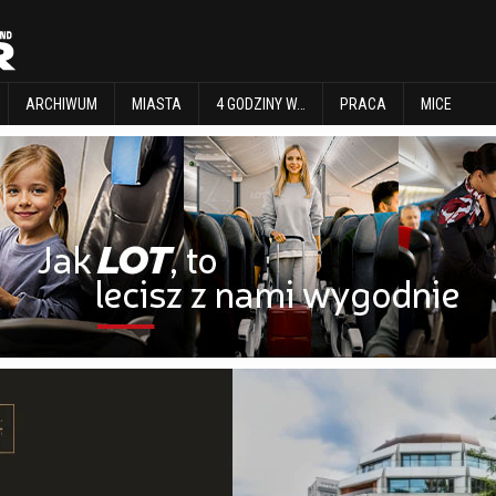
EXPLORE
ARCHIWUM
MIASTA
4 GODZINY W…
PRACA
MICE
ARCHIWUM
MIASTA
4 GODZINY W…
PRACA
MICE